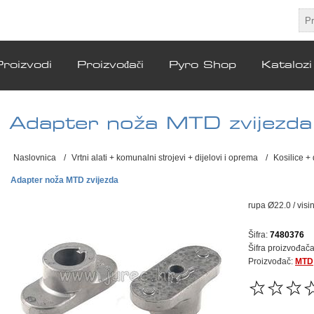
Proizvodi
Proizvođači
Pyro Shop
Katalozi
Adapter noža MTD zvijezda
Naslovnica
/
Vrtni alati + komunalni strojevi + dijelovi i oprema
/
Kosilice +
Adapter noža MTD zvijezda
rupa Ø22.0 / vi
Šifra:
7480376
Šifra proizvođača
Proizvođač:
MTD