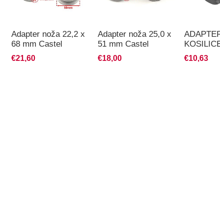
Adapter noža 22,2 x
Adapter noža 25,0 x
ADAPTE
68 mm Castel
51 mm Castel
KOSILICE
remenica
Garden
FI.18MM
€21,60
€18,00
€10,63
CASTEL
(17-3006)