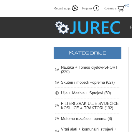
(0)
Registracija
Prijava
Košarica
K
ATEGORIJE
Nautika + Tomos dijelovi-SPORT
(320)
Skuteri i mopedi +oprema (627)
Ulja + Maziva + Sprejevi (50)
FILTERI ZRAK-ULJE-SVIJEĆICE
KOSILICE & TRAKTORI (132)
Motorne rezačice i oprema (8)
Vrtni alati + komunalni strojevi +