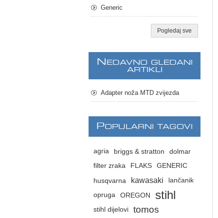
Generic
Pogledaj sve
N
EDAVNO GLEDANI
ARTIKLI
Adapter noža MTD zvijezda
P
OPULARNI TAGOVI
agria
briggs & stratton
dolmar
filter zraka
FLAKS
GENERIC
kawasaki
husqvarna
lančanik
stihl
opruga
OREGON
tomos
stihl dijelovi