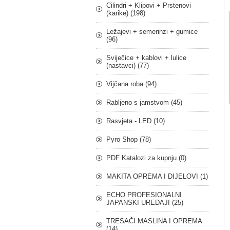
Cilindri + Klipovi + Prstenovi
(karike) (198)
Ležajevi + semerinzi + gumice
(96)
Sviječice + kablovi + lulice
(nastavci) (77)
Vijčana roba (94)
Rabljeno s jamstvom (45)
Rasvjeta - LED (10)
Pyro Shop (78)
PDF Katalozi za kupnju (0)
MAKITA OPREMA I DIJELOVI (1)
ECHO PROFESIONALNI
JAPANSKI UREĐAJI (25)
TRESAČI MASLINA I OPREMA
(14)