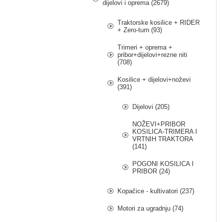
dijelovi i oprema (2679)
Traktorske kosilice + RIDER
+ Zero-turn (93)
Trimeri + oprema +
pribor+dijelovi+rezne niti
(708)
Kosilice + dijelovi+noževi
(391)
Dijelovi (205)
NOŽEVI+PRIBOR
KOSILICA-TRIMERA I
VRTNIH TRAKTORA
(141)
POGONI KOSILICA I
PRIBOR (24)
Kopačice - kultivatori (237)
Motori za ugradnju (74)