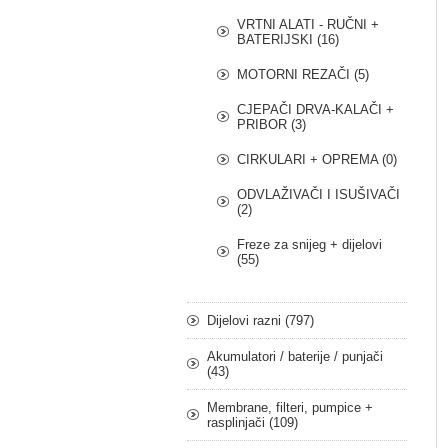
VRTNI ALATI - RUČNI +
BATERIJSKI (16)
a stezanje
Vijak za stezanje
Adapter noža 22,2 x
MOTORNI REZAČI (5)
 x 3/8
noža 76 x 3/8
36 mm Castel
Garden
CJEPAČI DRVA-KALAČI +
€6,30
€21,38
PRIBOR (3)
CIRKULARI + OPREMA (0)
ODVLAŽIVAČI I ISUŠIVAČI
(2)
Freze za snijeg + dijelovi
(55)
Dijelovi razni (797)
Akumulatori / baterije / punjači
(43)
Membrane, filteri, pumpice +
rasplinjači (109)