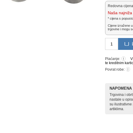
Redovna cijena
Naša najniža 
* cijena s popust
Cijene izražene u
trgovine i mogu s
Plaćanje:
V
!
te kreditnim karti
Povrat robe:
!
NAPOMENA
Trgovina i ob
nastale u opis
su ilustrativn
artiklima.