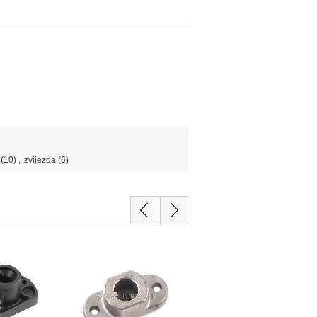
(10)
,
zvijezda
(6)
-35%