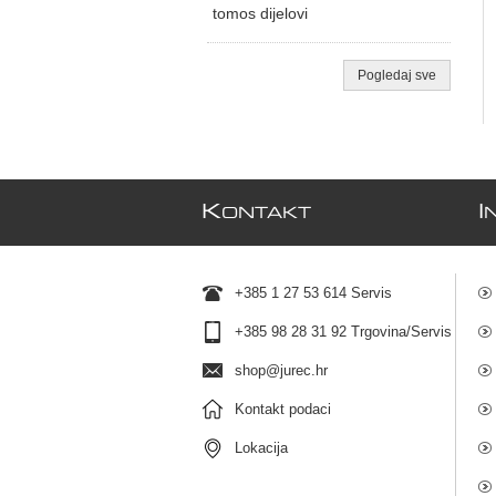
tomos dijelovi
Pogledaj sve
K
I
ONTAKT
+385 1 27 53 614 Servis
+385 98 28 31 92 Trgovina/Servis
shop@jurec.hr
Kontakt podaci
Lokacija