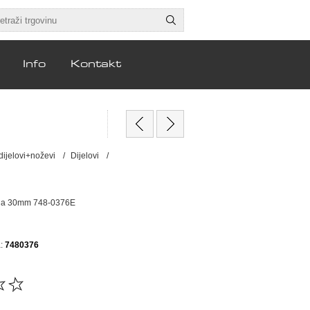
Info
Kontakt
 dijelovi+noževi
/
Dijelovi
/
sina 30mm 748-0376E
:
7480376