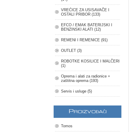
VREĆICE ZA USISAVAČE I
OSTALI PRIBOR (133)
EFCO / EMAK BATERIJSKI I
BENZINSKI ALATI (12)
REMENI I REMENICE (91)
OUTLET (3)
ROBOTKE KOSILICE I MALČERI
(1)
Oprema i alati za radionice +
zaštitna oprema (193)
Servis i usluge (5)
P
ROIZVOĐAČI
Tomos