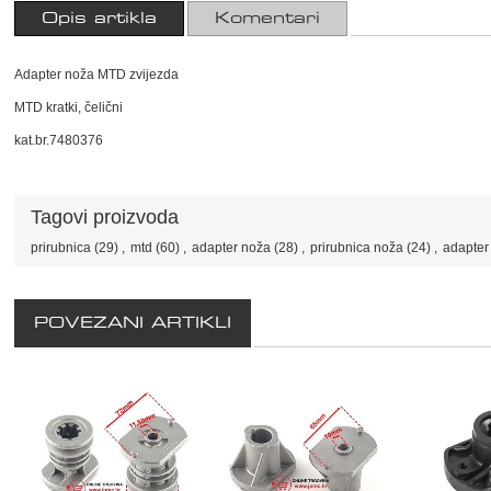
Opis artikla
Komentari
Adapter noža MTD zvijezda
MTD kratki, čelični
kat.br.7480376
Tagovi proizvoda
prirubnica
(29)
,
mtd
(60)
,
adapter noža
(28)
,
prirubnica noža
(24)
,
adapter
POVEZANI ARTIKLI