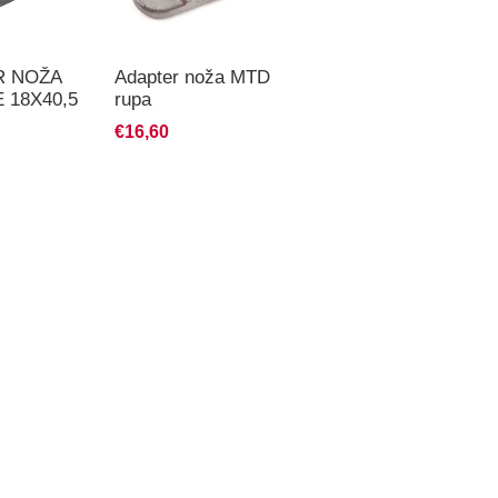
R NOŽA
Adapter noža MTD
Adapter noža MTD
 18X40,5
rupa
traktori
 PVC CRNI
€16,60
€6,57
 GARDEN