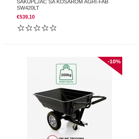
SAKUPLJAČ SA KOŠAROM AGRI-FAB
SW420LT
€539,10
-10%