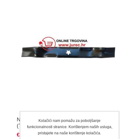
NOŽ HUSQVARNA LT 151/98 – 49 CM
Kolačići nam pomažu za poboljšanje
(TRAKTOR)
funkcionalnosti stranice. Korištenjem naših usluga,
pristajete na naše korištenje kolačića.
€27,47