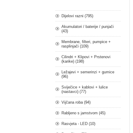
Dijelovi razni (795)
Akumulatori / baterije / punjači
(43)
Membrane, filteri, pumpice +
rasplinjači (109)
Cilindri + Klipovi + Prstenovi
(karike) (198)
Ležajevi + semerinzi + gumice
(96)
Sviječice + kablovi + lulice
(nastavci) (77)
Vijčana roba (94)
Rabljeno s jamstvom (45)
Rasvjeta - LED (10)