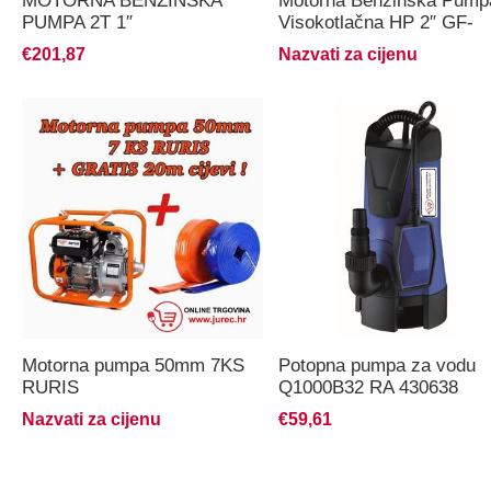
MOTORNA BENZINSKA
Motorna Benzinska Pump
PUMPA 2T 1″
Visokotlačna HP 2″ GF-
02048
€201,87
Nazvati za cijenu
Motorna pumpa 50mm 7KS
Potopna pumpa za vodu
RURIS
Q1000B32 RA 430638
Nazvati za cijenu
€59,61