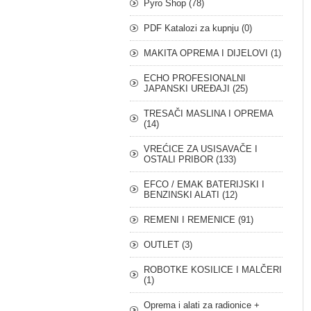
Pyro Shop (78)
PDF Katalozi za kupnju (0)
MAKITA OPREMA I DIJELOVI (1)
ECHO PROFESIONALNI
JAPANSKI UREĐAJI (25)
TRESAČI MASLINA I OPREMA
(14)
VREĆICE ZA USISAVAČE I
OSTALI PRIBOR (133)
EFCO / EMAK BATERIJSKI I
BENZINSKI ALATI (12)
REMENI I REMENICE (91)
OUTLET (3)
ROBOTKE KOSILICE I MALČERI
(1)
Oprema i alati za radionice +