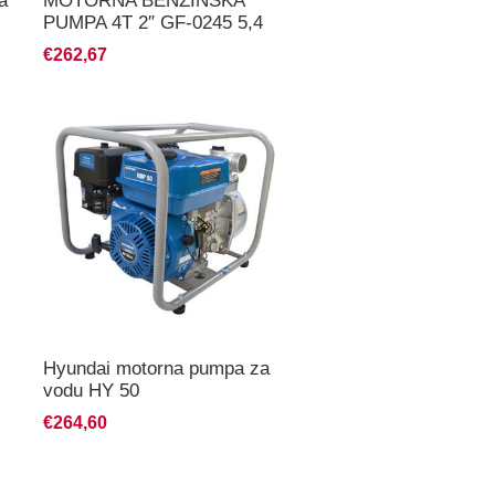
a
MOTORNA BENZINSKA
PUMPA 4T 2″ GF-0245 5,4
KS
€262,67
Hyundai motorna pumpa za
vodu HY 50
€264,60