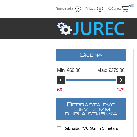
(0)
Registracija
Prijava
Košarica
C
IJENA
Min:
€66,00
Max:
€379,00
66
379
R
EBRASTA PVC
CIJEV 50MM
DUPLA STIJENKA
Rebrasta PVC 50mm 5 metara