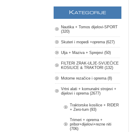
K
ATEGORIJE
Nautika + Tomos dijelovi-SPORT
(320)
Skuteri i mopedi +oprema (627)
Ulja + Maziva + Sprejevi (50)
FILTERI ZRAK-ULJE-SVIJEĆICE
KOSILICE & TRAKTORI (132)
Motorne rezačice i oprema (8)
Vrtni alati + komunalni strojevi +
dijelovi i oprema (2677)
Traktorske kosilice + RIDER
+ Zero-turn (93)
Trimeri + oprema +
pribor+dijelovi+rezne niti
(706)