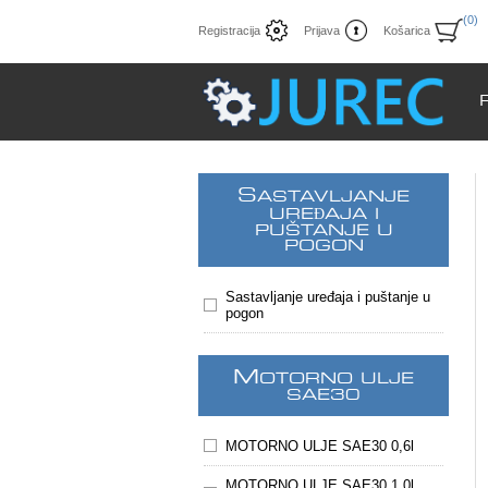
(0)
Registracija
Prijava
Košarica
S
ASTAVLJANJE
UREĐAJA I
PUŠTANJE U
POGON
Sastavljanje uređaja i puštanje u
pogon
M
OTORNO ULJE
SAE30
MOTORNO ULJE SAE30 0,6l
MOTORNO ULJE SAE30 1.0l