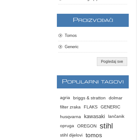
P
ROIZVOĐAČI
Tomos
Generic
Pogledaj sve
P
OPULARNI TAGOVI
agria
briggs & stratton
dolmar
filter zraka
FLAKS
GENERIC
kawasaki
husqvarna
lančanik
stihl
opruga
OREGON
tomos
stihl dijelovi