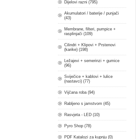
Dijelovi razni (795)
Akumulatori / baterije / punjači
(43)
Membrane, filteri, pumpice +
rasplinjači (109)
Cilindri + Klipovi + Prstenovi
(karike) (198)
Ležajevi + semerinzi + gumice
(96)
Sviječice + kablovi + lulice
(nastavci) (77)
Vijčana roba (94)
Rabljeno s jamstvom (45)
Rasvjeta - LED (10)
Pyro Shop (78)
PDF Katalozi za kupnju (0)