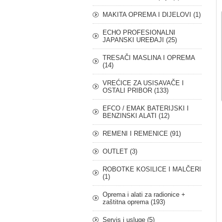
MAKITA OPREMA I DIJELOVI (1)
ECHO PROFESIONALNI
JAPANSKI UREĐAJI (25)
TRESAČI MASLINA I OPREMA
(14)
VREĆICE ZA USISAVAČE I
OSTALI PRIBOR (133)
EFCO / EMAK BATERIJSKI I
BENZINSKI ALATI (12)
REMENI I REMENICE (91)
OUTLET (3)
ROBOTKE KOSILICE I MALČERI
(1)
Oprema i alati za radionice +
zaštitna oprema (193)
Servis i usluge (5)