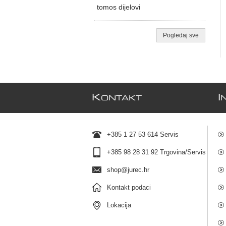
tomos dijelovi
Pogledaj sve
K
I
ONTAKT
+385 1 27 53 614 Servis
+385 98 28 31 92 Trgovina/Servis
shop@jurec.hr
Kontakt podaci
Lokacija