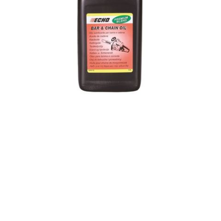
ULJE ECHO ZA LANAC 0,946L
Nazvati za cijenu