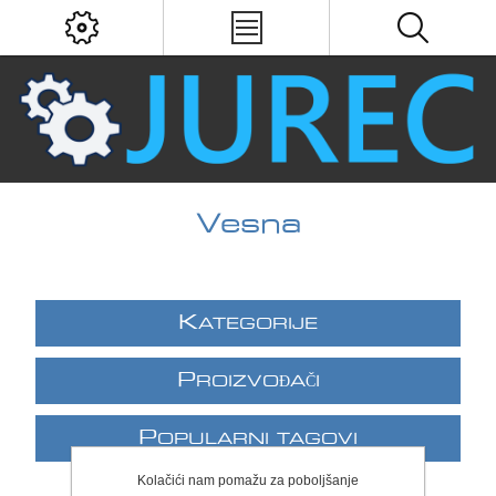
Vesna
K
ATEGORIJE
P
ROIZVOĐAČI
P
OPULARNI TAGOVI
Kolačići nam pomažu za poboljšanje