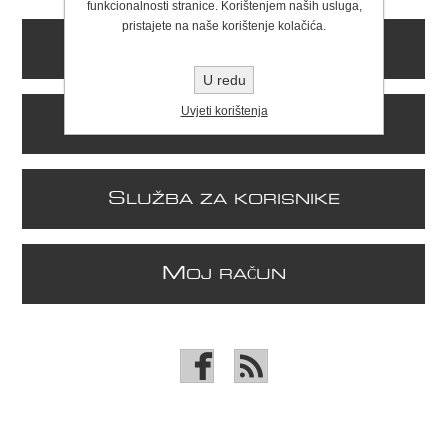
funkcionalnosti stranice. Korištenjem naših usluga,
pristajete na naše korištenje kolačića.
K
ONTAKT
U redu
Uvjeti korištenja
I
NFORMACIJE
S
LUŽBA ZA KORISNIKE
M
OJ RAČUN