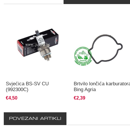
Svjećica BS-SV CU
Brtvilo lončića karburator
(992300C)
Bing Agria
€4,50
€2,39
POVEZANI ARTIKLI