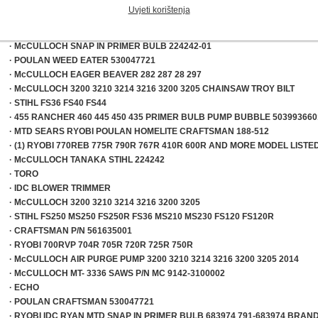
Uvjeti korištenja
· HOMELITE D3800C D3850B D3850BC S2
· STIHL FS36 FS44 FS40 FC44 CLIP SNAP IN PRIMER PUMP
· McCULLOCH SNAP IN PRIMER BULB 224242-01
· POULAN WEED EATER 530047721
· McCULLOCH EAGER BEAVER 282 287 28 297
· McCULLOCH 3200 3210 3214 3216 3200 3205 CHAINSAW TROY BILT
· STIHL FS36 FS40 FS44
· 455 RANCHER 460 445 450 435 PRIMER BULB PUMP BUBBLE 503993660
· MTD SEARS RYOBI POULAN HOMELITE CRAFTSMAN 188-512
· (1) RYOBI 770REB 775R 790R 767R 410R 600R AND MORE MODEL LISTE
· McCULLOCH TANAKA STIHL 224242
· TORO
· IDC BLOWER TRIMMER
· McCULLOCH 3200 3210 3214 3216 3200 3205
· STIHL FS250 MS250 FS250R FS36 MS210 MS230 FS120 FS120R
· CRAFTSMAN P/N 561635001
· RYOBI 700RVP 704R 705R 720R 725R 750R
· McCULLOCH AIR PURGE PUMP 3200 3210 3214 3216 3200 3205 2014
· McCULLOCH MT- 3336 SAWS P/N MC 9142-3100002
· ECHO
· POULAN CRAFTSMAN 530047721
· RYOBI IDC RYAN MTD SNAP IN PRIMER BULB 683974 791-683974 BRAN