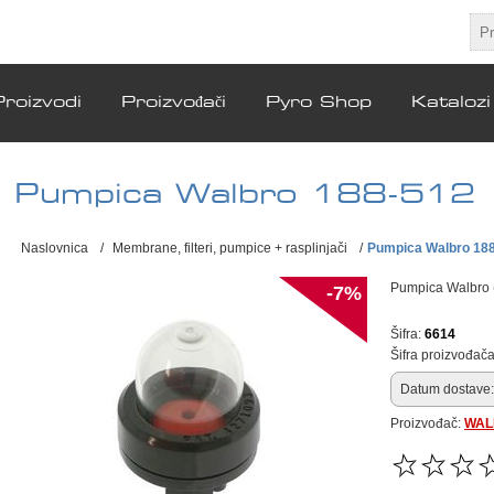
Proizvodi
Proizvođači
Pyro Shop
Katalozi
Pumpica Walbro 188-512
Naslovnica
/
Membrane, filteri, pumpice + rasplinjači
/
Pumpica Walbro 18
Pumpica Walbro 
-7%
Šifra:
6614
Šifra proizvođača
Datum dostave:
Proizvođač:
WAL