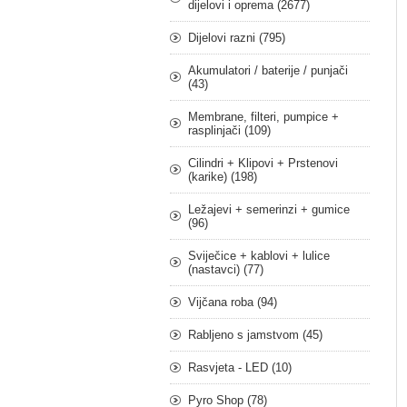
dijelovi i oprema (2677)
Dijelovi razni (795)
Akumulatori / baterije / punjači
(43)
Membrane, filteri, pumpice +
rasplinjači (109)
Cilindri + Klipovi + Prstenovi
(karike) (198)
Ležajevi + semerinzi + gumice
(96)
Sviječice + kablovi + lulice
(nastavci) (77)
Vijčana roba (94)
Rabljeno s jamstvom (45)
Rasvjeta - LED (10)
Pyro Shop (78)