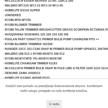
· McCULLOCH EAGER BEAVER 327BC 32BCS 285
· WALBRO WT-23A WYJ-33 WYJ-34 WYJ-45
· HOMELITE N3316 SUPER
· JONSERED
· RYOBI MTD MT700
· RYOBI BLOWER TRIMMER
· RYOBI TALON TRIMMER BRUSHCUTTER GRASS SCORPION RCT2800A R
· HUSQVARNA 503936601 325 326 334 338 356
· POULAN PART 530047721 PRIMER BULB PUMP CHAINSAW FITS ++
· RYOBI BLOWER TRIMMER 181558
· RANGER 33CC 252 CS40 SNAP IN PRIMER BULB PUMP UP04033, 300780
· WALBRO 188-512-1 RYOBI 683974 188-512
· RYOBI 683974 MTD 791-683974 683974B
· HOMELITE CHAINSAW TIMMER 01183
· McCULLOCH PRIMER BULB SNAP IN FULE LINE & FILTER 3200 3210 321
· GENUINE ZAMA A056013
· HOMELITE D3300C I4550B PS33
· STIHL MS192T MS192TC MS211 MS211C HT250 FS36 FS44 FS40 NEW
Kolačići nam pomažu za poboljšanje funkcionalnosti stranice. Korištenjem
· McCULLOCH ROADRUNNER PRO MAC 1 FR 17
naših usluga, pristajete na naše korištenje kolačića.
· RYOBI MTD Y28 MY780 MT765 MT725 MT705
· DOLMAR 010 155 101 PRIMER BULB PUMP PS-350 PS420
· CRAFTSMAN HUSQVARNA 530047721
U redu
· McCULLOCH EAGER BEAVER 297NCD 287HD 28