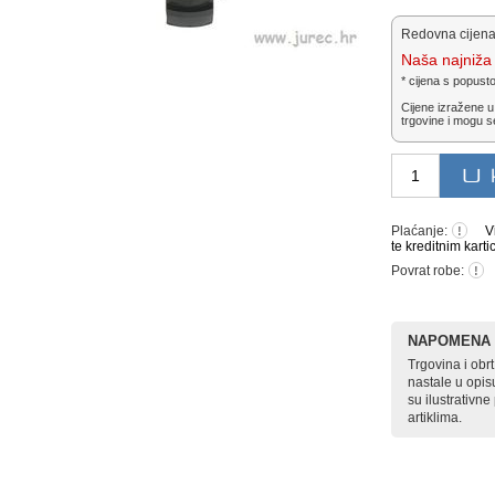
Redovna cijena
Naša najniža 
* cijena s popust
Cijene izražene u
trgovine i mogu s
Plaćanje:
V
!
te kreditnim karti
Povrat robe:
!
NAPOMENA
Trgovina i ob
nastale u opis
su ilustrativn
artiklima.