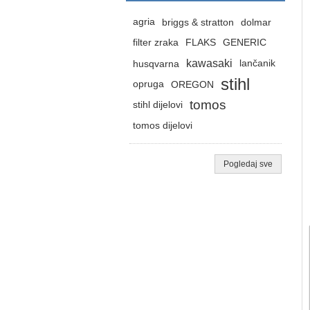
agria
briggs & stratton
dolmar
filter zraka
FLAKS
GENERIC
kawasaki
husqvarna
lančanik
stihl
opruga
OREGON
tomos
stihl dijelovi
tomos dijelovi
Pogledaj sve