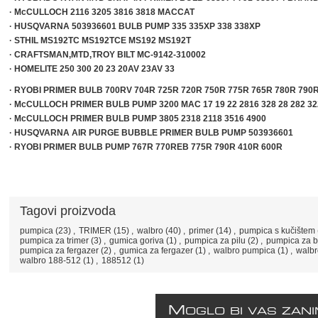
· McCULLOCH 2116 3205 3816 3818 MACCAT
· HUSQVARNA 503936601 BULB PUMP 335 335XP 338 338XP
· STHIL MS192TC MS192TCE MS192 MS192T
· CRAFTSMAN,MTD,TROY BILT MC-9142-310002
· HOMELITE 250 300 20 23 20AV 23AV 33
· RYOBI PRIMER BULB 700RV 704R 725R 720R 750R 775R 765R 780R 7
· McCULLOCH PRIMER BULB PUMP 3200 MAC 17 19 22 2816 328 28 282 32
· McCULLOCH PRIMER BULB PUMP 3805 2318 2118 3516 4900
· HUSQVARNA AIR PURGE BUBBLE PRIMER BULB PUMP 503936601
· RYOBI PRIMER BULB PUMP 767R 770REB 775R 790R 410R 600R
Tagovi proizvoda
pumpica
(23)
,
TRIMER
(15)
,
walbro
(40)
,
primer
(14)
,
pumpica s kučištem
pumpica za trimer
(3)
,
gumica goriva
(1)
,
pumpica za pilu
(2)
,
pumpica za b
pumpica za fergazer
(2)
,
gumica za fergazer
(1)
,
walbro pumpica
(1)
,
walbr
walbro 188-512
(1)
,
188512
(1)
M
OGLO BI VAS ZANI