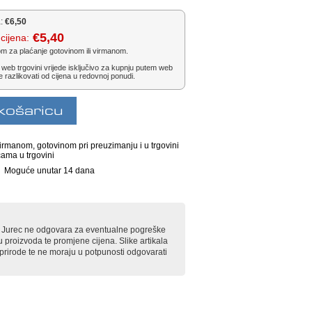
:
€6,50
€5,40
cijena:
om za plaćanje gotovinom ili virmanom.
 web trgovini vrijede isključivo za kupnju putem web
e razlikovati od cijena u redovnoj ponudi.
irmanom, gotovinom pri preuzimanju i u trgovini
cama u trgovini
Moguće unutar 14 dana
rt Jurec ne odgovara za eventualne pogreške
u proizvoda te promjene cijena. Slike artikala
e prirode te ne moraju u potpunosti odgovarati