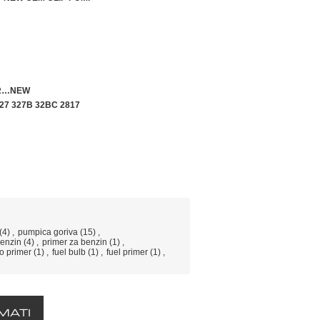
90R…NEW
27 327B 32BC 2817
(4)
,
pumpica goriva
(15)
,
enzin
(4)
,
primer za benzin
(1)
,
o primer
(1)
,
fuel bulb
(1)
,
fuel primer
(1)
,
MATI