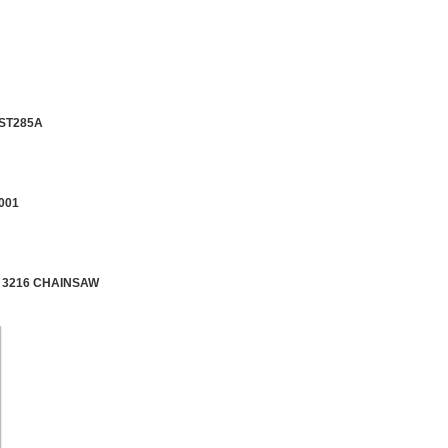
ST285A
001
4 3216 CHAINSAW