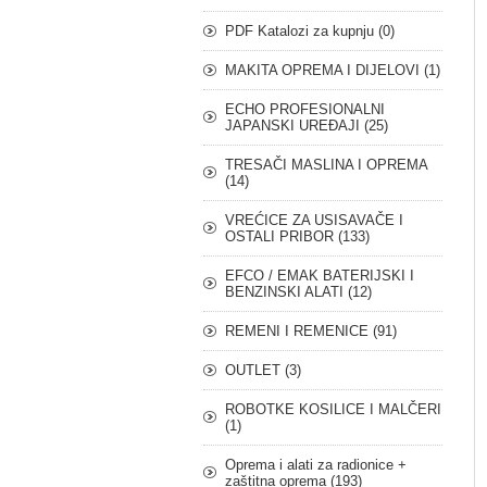
PDF Katalozi za kupnju (0)
MAKITA OPREMA I DIJELOVI (1)
ECHO PROFESIONALNI
JAPANSKI UREĐAJI (25)
TRESAČI MASLINA I OPREMA
(14)
VREĆICE ZA USISAVAČE I
OSTALI PRIBOR (133)
EFCO / EMAK BATERIJSKI I
BENZINSKI ALATI (12)
REMENI I REMENICE (91)
OUTLET (3)
ROBOTKE KOSILICE I MALČERI
(1)
Oprema i alati za radionice +
zaštitna oprema (193)