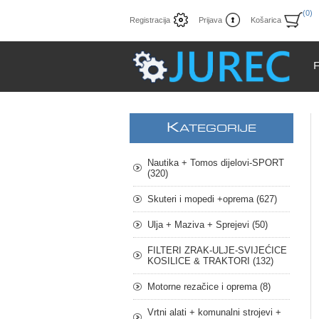
(0)
Registracija
Prijava
Košarica
K
ATEGORIJE
Nautika + Tomos dijelovi-SPORT
(320)
Skuteri i mopedi +oprema (627)
Ulja + Maziva + Sprejevi (50)
FILTERI ZRAK-ULJE-SVIJEĆICE
KOSILICE & TRAKTORI (132)
Motorne rezačice i oprema (8)
Vrtni alati + komunalni strojevi +