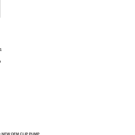
1
D
D NEW OEM CLIP PUMP