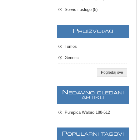
Servis i usluge (5)
P
ROIZVOĐAČI
Tomos
Generic
Pogledaj sve
N
EDAVNO GLEDANI
ARTIKLI
Pumpica Walbro 188-512
P
OPULARNI TAGOVI