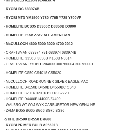
·
MTD BULB 01183/791-683974
·
RYOBI IDC 683974B
·
RYOBI MTD YM1500 Y780 Y765 Y725 Y700VP
·
HOMELITE BCS35 D3300C D3350B D3800
·
HOMELITE 25AV 27AV ALL AMERICAN
·
McCULLOCH 4600 5000 3020 4700 2012
· CRAFTSMAN 683974 791-683974 683974B
· HOMELITE I3350B I3850B I4150B N3014
·
CRAFTSMAN RYOBI UP04033 300780004 300780001
· HOMELITE CS50 CS4018 CS5020
· McCULLOCH ROADRUNNER SILVER EAGLE MAC
· HOMELITE D4150B D450B D4550BC CS40
· HOMELITE B2014 B2316 B2718 B2720
· HOMELITE D4400B I4400B Z4400
· WALBRO WT WYJ WYK CARBURETOR NEW GENUINE
· ZAMA BG55 BG65 BG66 BG75 BG86
·
STIHL BR500 BR550 BR600
· RYOBI PRIMER BULB A056013