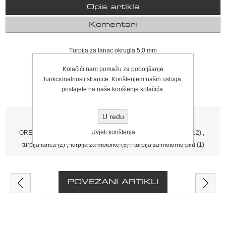
Opis artikla
Komentari
Turpija za lanac okrugla 5,0 mm
cijena za 1 komad !
Kolačići nam pomažu za poboljšanje
funkcionalnosti stranice. Korištenjem naših usluga,
pristajete na naše korištenje kolačića.
Tagovi proizvoda
U redu
Uvjeti korištenja
OREGON
(176)
,
ratioparts
(29)
,
turpija
(11)
,
turpija za lanac
(12)
,
turpija lanca
(2)
,
turpija za motorke
(3)
,
turpija za motornu pilu
(1)
POVEZANI ARTIKLI