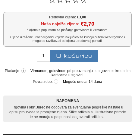
Redovna cijena:
€3,00
€2,70
Naša najniža cijena:
* cijena s popustom za plaćanje gotovinom ili virmanom.
Cijene izražene u web trgovini vrijede isključivo za kupnju putem web trgovine i
mogu se razlikovati od cijena u redovnoj ponudi.
Plaćanje:
Virmanom, gotovinom pri preuzimanju i u trgovini te kreditnim
!
karticama u trgovini
Povrat robe:
Moguće unutar 14 dana
!
NAPOMENA
Trgovina i obrt Jurec ne odgovara za eventualne pogreške nastale u
opisu proizvoda te promjene cijena. Slike artikala su ilustrativne prirode
te ne moraju u potpunosti odgovarati artiklima.