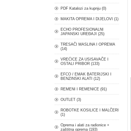
PDF Katalozi za kupnju (0)
MAKITA OPREMA I DIJELOVI (1)
ECHO PROFESIONALNI
JAPANSKI UREĐAJI (25)
TRESAČI MASLINA I OPREMA
(14)
VREĆICE ZA USISAVAČE I
OSTALI PRIBOR (133)
EFCO / EMAK BATERIJSKI I
BENZINSKI ALATI (12)
REMENI I REMENICE (91)
OUTLET (3)
ROBOTKE KOSILICE I MALČERI
(1)
Oprema i alati za radionice +
zaštitna oprema (193)