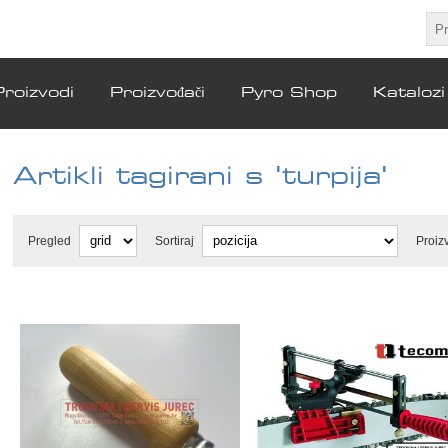
Proizvodi
Proizvođači
Pyro Shop
Katalozi
Artikli tagirani s 'turpija'
Pregled
Sortiraj
Proiz