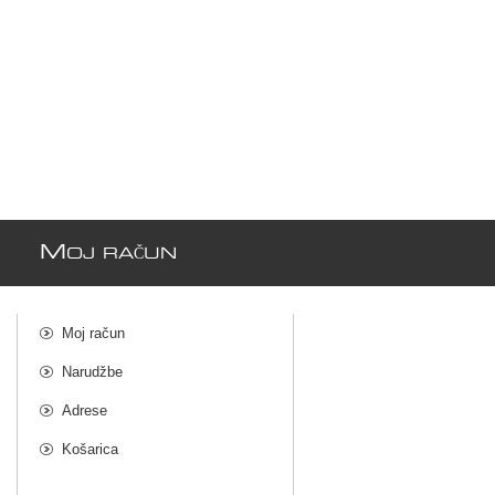
M
OJ RAČUN
Moj račun
Narudžbe
Adrese
Košarica