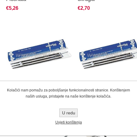
€5,26
€2,70
Kolačići nam pomažu za poboljšanje funkcionalnosti stranice. Korištenjem
Turpija za lanac 4,0mm
Turpija za lanac 4,5mm
naših usluga, pristajete na naše korištenje kolačića.
okrugla
okrugla
€2,70
€2,70
U redu
Uvjeti korištenja