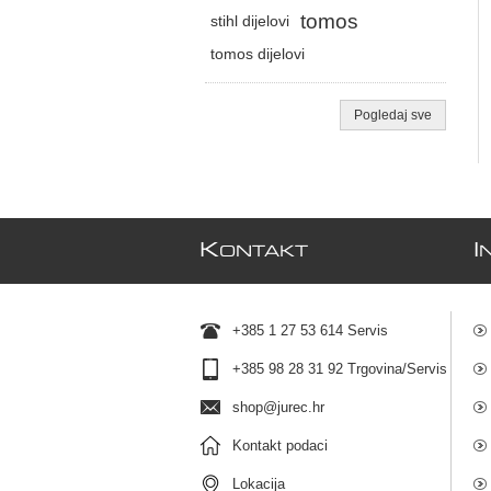
tomos
stihl dijelovi
tomos dijelovi
Pogledaj sve
K
I
ONTAKT
+385 1 27 53 614 Servis
+385 98 28 31 92 Trgovina/Servis
shop@jurec.hr
Kontakt podaci
Lokacija