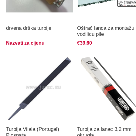
drvena drška turpije
Oštrač lanca za montažu
vodilicu pile
Nazvati za cijenu
€39,60
Turpija Viiala (Portugal)
Turpija za lanac 3,2 mm
Plosnata
okrugla