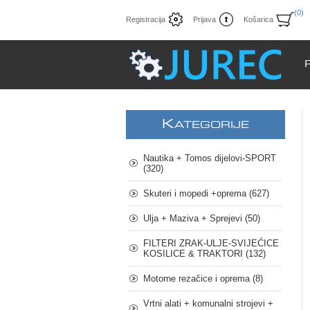
(0)
Registracija
Prijava
Košarica
K
ATEGORIJE
Nautika + Tomos dijelovi-SPORT
(320)
Skuteri i mopedi +oprema (627)
Ulja + Maziva + Sprejevi (50)
FILTERI ZRAK-ULJE-SVIJEĆICE
KOSILICE & TRAKTORI (132)
Motorne rezačice i oprema (8)
Vrtni alati + komunalni strojevi +