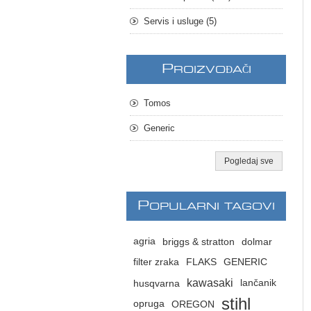
Servis i usluge (5)
P
ROIZVOĐAČI
Tomos
Generic
Pogledaj sve
P
OPULARNI TAGOVI
agria
briggs & stratton
dolmar
filter zraka
FLAKS
GENERIC
kawasaki
husqvarna
lančanik
stihl
opruga
OREGON