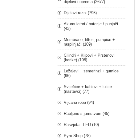
dijelovi i oprema (2677)
Dijelovi razni (795)
Akumulatori / baterije / punjači
(43)
Membrane, filteri, pumpice +
rasplinjači (109)
Cilindri + Klipovi + Prstenovi
(karike) (198)
Ležajevi + semerinzi + gumice
(96)
Sviječice + kablovi + lulice
(nastavci) (77)
Vijčana roba (94)
Rabljeno s jamstvom (45)
Rasvjeta - LED (10)
Pyro Shop (78)