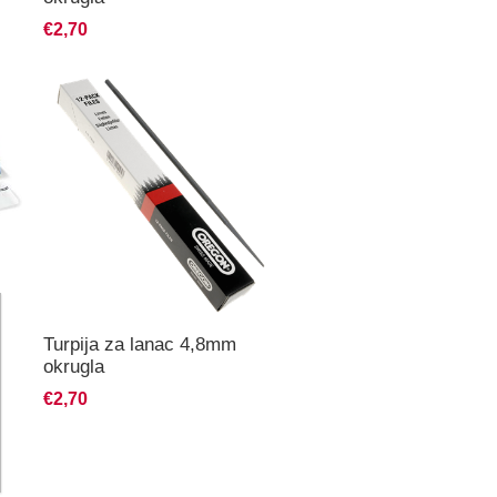
€2,70
Turpija za lanac 4,8mm
okrugla
€2,70