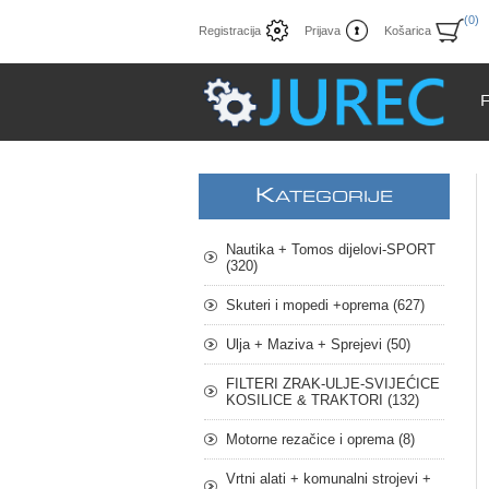
(0)
Registracija
Prijava
Košarica
K
ATEGORIJE
Nautika + Tomos dijelovi-SPORT
(320)
Skuteri i mopedi +oprema (627)
Ulja + Maziva + Sprejevi (50)
FILTERI ZRAK-ULJE-SVIJEĆICE
KOSILICE & TRAKTORI (132)
Motorne rezačice i oprema (8)
Vrtni alati + komunalni strojevi +