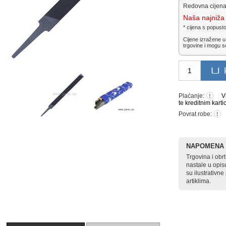
Redovna cijena
Naša najniža 
* cijena s popust
Cijene izražene u
trgovine i mogu s
Plaćanje:
V
!
te kreditnim karti
Povrat robe:
!
NAPOMENA
Trgovina i ob
nastale u opis
su ilustrativn
artiklima.