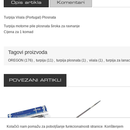
Opis artikla
Komentari
Turpija Viiala (Portugal) Plosnata
Turpija motorne pile plosnata široka za ravnanje
Cijena za 1 komad
Tagovi proizvoda
OREGON
(176)
,
turpija
(11)
,
turpija plosnata
(1)
,
viiala
(1)
,
turpija za lana
POVEZANI ARTIKLI
Kolačići nam pomažu za poboljšanje funkcionalnosti stranice. Korištenjem