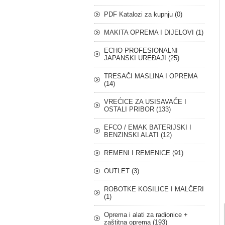
PDF Katalozi za kupnju (0)
MAKITA OPREMA I DIJELOVI (1)
ECHO PROFESIONALNI
JAPANSKI UREĐAJI (25)
TRESAČI MASLINA I OPREMA
(14)
VREĆICE ZA USISAVAČE I
OSTALI PRIBOR (133)
EFCO / EMAK BATERIJSKI I
BENZINSKI ALATI (12)
REMENI I REMENICE (91)
OUTLET (3)
ROBOTKE KOSILICE I MALČERI
(1)
Oprema i alati za radionice +
zaštitna oprema (193)