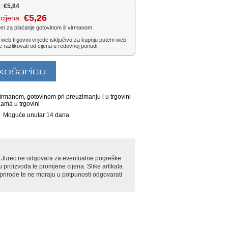
:
€5,84
€5,26
cijena:
om za plaćanje gotovinom ili virmanom.
 web trgovini vrijede isključivo za kupnju putem web
e razlikovati od cijena u redovnoj ponudi.
irmanom, gotovinom pri preuzimanju i u trgovini
cama u trgovini
Moguće unutar 14 dana
rt Jurec ne odgovara za eventualne pogreške
u proizvoda te promjene cijena. Slike artikala
e prirode te ne moraju u potpunosti odgovarati