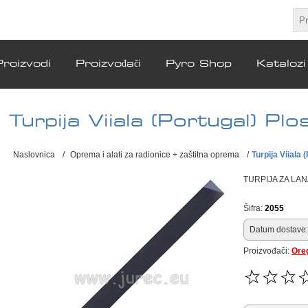
Proizvodi
Proizvođači
Pyro Shop
Katalozi
Turpija Viiala (Portugal) Plo
Naslovnica
/
Oprema i alati za radionice + zaštitna oprema
/
Turpija Viiala 
TURPIJA ZA LA
Šifra:
2055
Datum dostave:
Proizvođači:
Ore