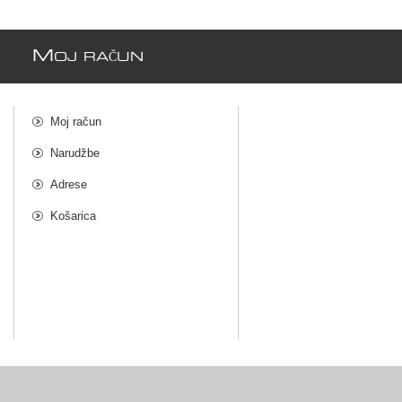
M
OJ RAČUN
Moj račun
Narudžbe
Adrese
Košarica