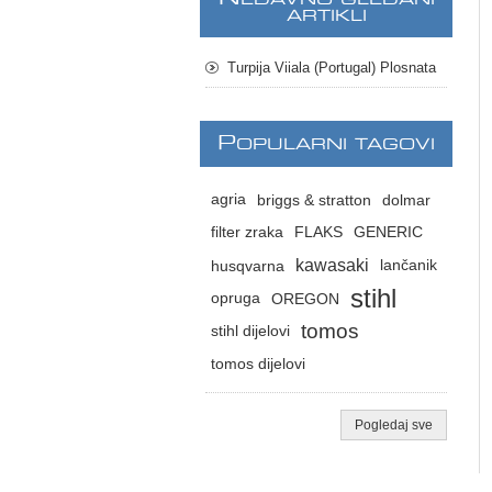
ARTIKLI
Turpija Viiala (Portugal) Plosnata
P
OPULARNI TAGOVI
agria
briggs & stratton
dolmar
filter zraka
FLAKS
GENERIC
kawasaki
husqvarna
lančanik
stihl
opruga
OREGON
tomos
stihl dijelovi
tomos dijelovi
Pogledaj sve