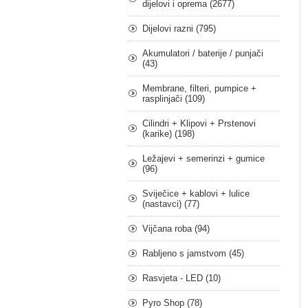
dijelovi i oprema (2677)
Dijelovi razni (795)
Akumulatori / baterije / punjači
(43)
Membrane, filteri, pumpice +
rasplinjači (109)
Cilindri + Klipovi + Prstenovi
(karike) (198)
Ležajevi + semerinzi + gumice
(96)
Sviječice + kablovi + lulice
(nastavci) (77)
Vijčana roba (94)
Rabljeno s jamstvom (45)
Rasvjeta - LED (10)
Pyro Shop (78)