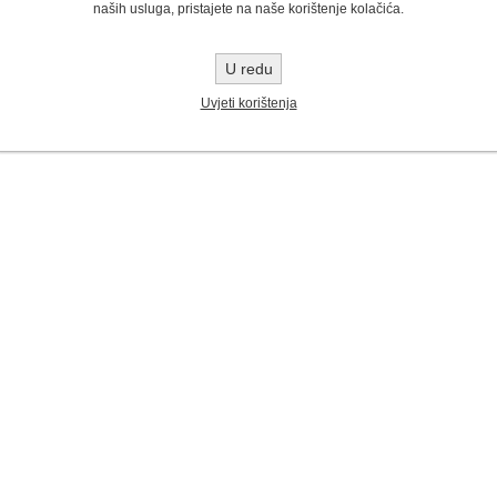
naših usluga, pristajete na naše korištenje kolačića.
Turpija za lanac
Turpija za lanac 5,0
U redu
4,0mm okrugla
mm
Uvjeti korištenja
€2,70
€2,70