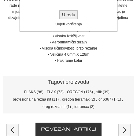
rade na oštrom, suhom i kamenitom terenu. Izrađen od visokokvalitetne
mješavine kopolimera za dodatnu čvrstoću i krutost, ovaj konopac je
U redu
dizajniran i projektiran da vam pomogne obaviti posao u teškim uvjetima.
TERRAMAX nude izvrsne karakteristike i prednosti:
Uvjeti korištenja
• Kopolimeri visokog stupnja
• Visoka izdržljivost
• Aerodinamički dizajn
• Visoka učinkovitost i brzo rezanje
• Veličina 4,0mm X 128m
• Pakiranje kotur
Tagovi proizvoda
FLAKS
(98)
,
FLAX
(73)
,
OREGON
(176)
,
silk
(39)
,
profesionalna rezna nit
(11)
,
oregon terramax
(2)
,
or 636771
(1)
,
oreg rezna nit
(1)
,
terramax
(2)
POVEZANI ARTIKLI