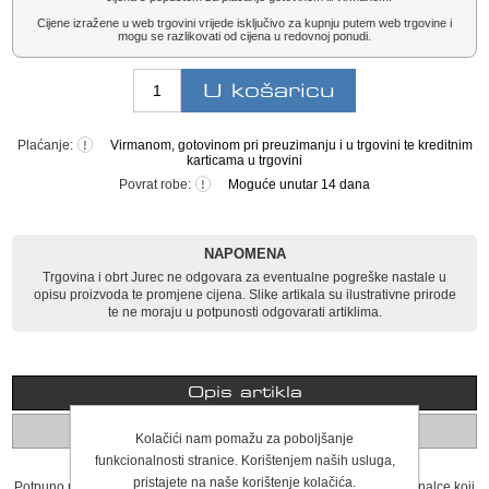
Cijene izražene u web trgovini vrijede isključivo za kupnju putem web trgovine i
mogu se razlikovati od cijena u redovnoj ponudi.
Plaćanje:
Virmanom, gotovinom pri preuzimanju i u trgovini te kreditnim
!
karticama u trgovini
Povrat robe:
Moguće unutar 14 dana
!
NAPOMENA
Trgovina i obrt Jurec ne odgovara za eventualne pogreške nastale u
opisu proizvoda te promjene cijena. Slike artikala su ilustrativne prirode
te ne moraju u potpunosti odgovarati artiklima.
Opis artikla
Komentari
Kolačići nam pomažu za poboljšanje
funkcionalnosti stranice. Korištenjem naših usluga,
pristajete na naše korištenje kolačića.
Potpuno nova linija flaksa OREGON TerraMax idealna je za profesionalce koji