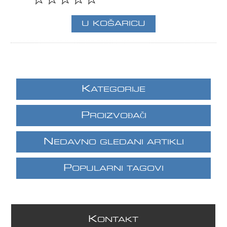
K
ATEGORIJE
P
ROIZVOĐAČI
N
EDAVNO GLEDANI ARTIKLI
P
OPULARNI TAGOVI
K
ONTAKT