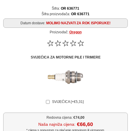
Šifra:
OR 636771
Šifra proizvođača:
OR 636771
Datum dostave:
MOLIMO NAZVATI ZA ROK ISPORUKE!
Proizvođač:
Oregon
SVIJEĆICA ZA MOTORNE PILE I TRIMERE
SVIJEĆICA [+€5,31]
Redovna cijena:
€74,00
€66,60
Naša najniža cijena:
* cijena s popustom za plaćanje gotovinom ili virmanom.