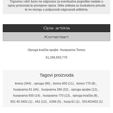
Trgovina i obrt Jurec ne odgovara za eventualne pogreške nastale u
opisu proizvoda te promjene cijena. Slike artikala su ilustrativne prirode
te ne moraju u potpunosti odgovarati artiklima.
Opis artikla
Komentari
Opruga kvačila-spojke Husqvarna-Tomos
61,266,650,770
Tagovi proizvoda
tomos
(344)
,
opruga
(90)
,
tomos 650
(11)
,
tomos 770
(8)
,
husqvarna 61
(44)
,
husqvarna 266
(32)
,
opruga spojke
(12)
,
husqvarna 650
(14)
,
husqvarna 770
(13)
,
opruga kvačila
(8)
,
501 40 3402
(1)
,
h61
(12)
,
h266
(5)
,
husq 61
(1)
,
501403402
(1)