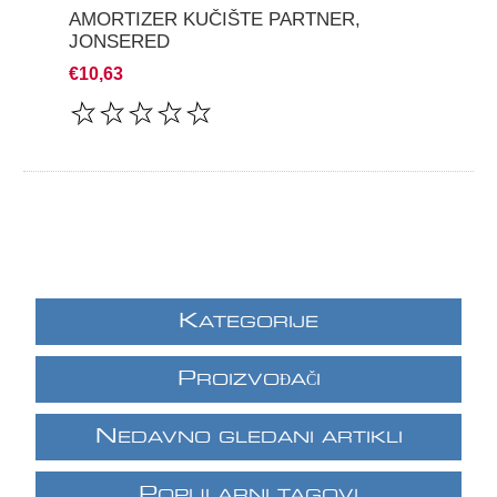
AMORTIZER KUČIŠTE PARTNER,
JONSERED
€10,63
K
ATEGORIJE
P
ROIZVOĐAČI
N
EDAVNO GLEDANI ARTIKLI
P
OPULARNI TAGOVI