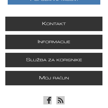
K
ONTAKT
I
NFORMACIJE
S
LUŽBA ZA KORISNIKE
M
OJ RAČUN