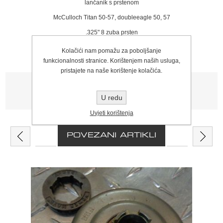
lančanik s prstenom
McCulloch Titan 50-57, doubleeagle 50, 57
.325" 8 zuba prsten
Kolačići nam pomažu za poboljšanje
funkcionalnosti stranice. Korištenjem naših usluga,
pristajete na naše korištenje kolačića.
Tagovi proizvoda
U redu
lančanik
(84)
,
OREGON
(176)
,
mcculloch
(21)
Uvjeti korištenja
POVEZANI ARTIKLI