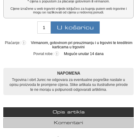
* cijena s popustom za plaćanje gotovinom ili virmanom.
Cijene izražene u web trgovini vrijede isključivo za kupnju putem web trgovine i
mogu se razlikovati od cijena u redovnoj ponudi.
Plaćanje:
Virmanom, gotovinom pri preuzimanju i u trgovini te kreditnim
!
karticama u trgovini
Povrat robe:
Moguće unutar 14 dana
!
NAPOMENA
Trgovina i obrt Jurec ne odgovara za eventualne pogreške nastale u
opisu proizvoda te promjene cijena. Slike artikala su ilustrativne prirode
te ne moraju u potpunosti odgovarati artiklima.
Opis artikla
Komentari