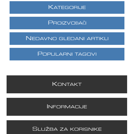
K
ATEGORIJE
P
ROIZVOĐAČI
N
EDAVNO GLEDANI ARTIKLI
P
OPULARNI TAGOVI
K
ONTAKT
I
NFORMACIJE
S
LUŽBA ZA KORISNIKE