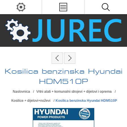
Kosilica benzinska Hyundai
HDM510P
Naslovnica
/
Vrtni alati + komunalni strojevi + dijelovi i oprema
/
Kosilice + dijelovi+noževi
/
Kosilica benzinska Hyundai HDM510P