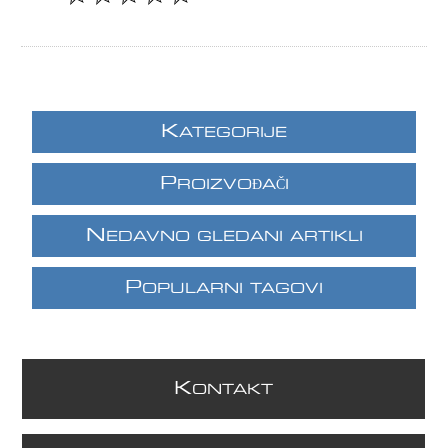
K
ATEGORIJE
P
ROIZVOĐAČI
N
EDAVNO GLEDANI ARTIKLI
P
OPULARNI TAGOVI
K
ONTAKT