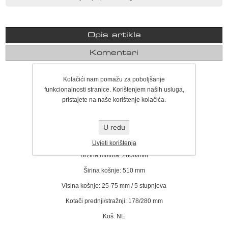
Opis artikla
Komentari
Model: HDM-50PL
Kolačići nam pomažu za poboljšanje
funkcionalnosti stranice. Korištenjem naših usluga,
Pogon: NE
pristajete na naše korištenje kolačića.
Motor: HDM.170
Zapremnina: 173cm³
U redu
Snaga motora: 3 kW/ 4 KS
Uvjeti korištenja
Brzina motora: 2800/min
Širina košnje: 510 mm
Visina košnje: 25-75 mm / 5 stupnjeva
Kotači prednji/stražnji: 178/280 mm
Koš: NE