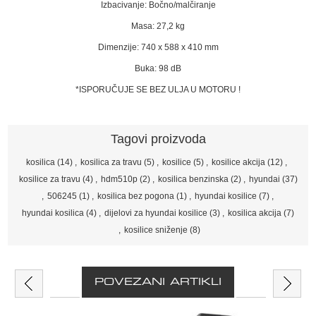
Izbacivanje: Bočno/malčiranje
Masa: 27,2 kg
Dimenzije: 740 x 588 x 410 mm
Buka: 98 dB
*ISPORUČUJE SE BEZ ULJA U MOTORU !
Tagovi proizvoda
kosilica
(14)
,
kosilica za travu
(5)
,
kosilice
(5)
,
kosilice akcija
(12)
,
kosilice za travu
(4)
,
hdm510p
(2)
,
kosilica benzinska
(2)
,
hyundai
(37)
,
506245
(1)
,
kosilica bez pogona
(1)
,
hyundai kosilice
(7)
,
hyundai kosilica
(4)
,
dijelovi za hyundai kosilice
(3)
,
kosilica akcija
(7)
,
kosilice sniženje
(8)
POVEZANI ARTIKLI