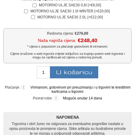
MOTORNO ULJE SAE30 0,6l [+€8,00]
MOTORNO ULJE SAE30 1.0l WINTER [+€20,00]
MOTORNO ULJE SAE30 2.0L [+€22,00]
Redovna cijena:
€276,00
€248,40
Naša najniža cijena:
* cijena s popustom za plaćanje gotovinom ili virmanom.
Cijene izražene u web trgovini vrijede isključivo za kupnju putem web trgovine i
mogu se razlikovati od cijena u redovnoj ponudi.
Plaćanje:
Virmanom, gotovinom pri preuzimanju i u trgovini te kreditnim
!
karticama u trgovini
Povrat robe:
Moguće unutar 14 dana
!
NAPOMENA
Trgovina i obrt Jurec ne odgovara za eventualne pogreške nastale u
opisu proizvoda te promjene cijena. Slike artikala su ilustrativne prirode
te ne moraju u potpunosti odgovarati artiklima.