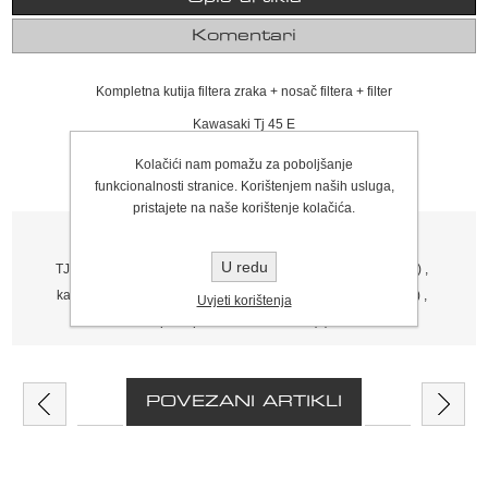
Komentari
Kompletna kutija filtera zraka + nosač filtera + filter
Kawasaki Tj 45 E
Kolačići nam pomažu za poboljšanje
funkcionalnosti stranice. Korištenjem naših usluga,
pristajete na naše korištenje kolačića.
Tagovi proizvoda
U redu
TJ45
(36)
,
poklopac filtera zraka
(6)
,
filter zraka kawasaki
(9)
,
kawasaki tj45
(11)
,
y25 00 909
(1)
,
kutija filtera kawasaki
(1)
,
Uvjeti korištenja
poklopac filtera kawasaki
(1)
POVEZANI ARTIKLI