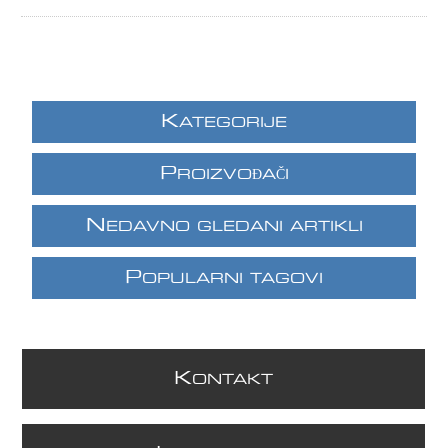
K
ATEGORIJE
P
ROIZVOĐAČI
N
EDAVNO GLEDANI ARTIKLI
P
OPULARNI TAGOVI
K
ONTAKT