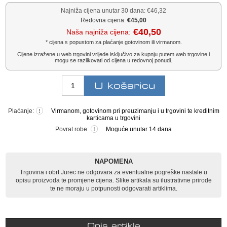
Najniža cijena unutar 30 dana:
€46,32
Redovna cijena:
€45,00
€40,50
Naša najniža cijena:
* cijena s popustom za plaćanje gotovinom ili virmanom.
Cijene izražene u web trgovini vrijede isključivo za kupnju putem web trgovine i
mogu se razlikovati od cijena u redovnoj ponudi.
Plaćanje:
Virmanom, gotovinom pri preuzimanju i u trgovini te kreditnim
!
karticama u trgovini
Povrat robe:
Moguće unutar 14 dana
!
NAPOMENA
Trgovina i obrt Jurec ne odgovara za eventualne pogreške nastale u
opisu proizvoda te promjene cijena. Slike artikala su ilustrativne prirode
te ne moraju u potpunosti odgovarati artiklima.
Opis artikla