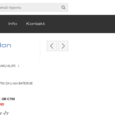
Info
Kontakt
Ion
 AKU ALATI
/
50 ZA Li-Ion BATERIJE
:
OR C750
gon