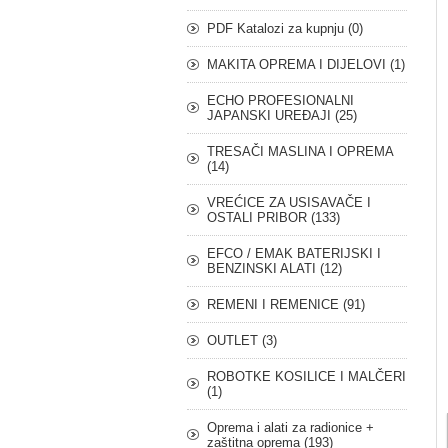
PDF Katalozi za kupnju (0)
MAKITA OPREMA I DIJELOVI (1)
ECHO PROFESIONALNI
JAPANSKI UREĐAJI (25)
TRESAČI MASLINA I OPREMA
(14)
VREĆICE ZA USISAVAČE I
OSTALI PRIBOR (133)
EFCO / EMAK BATERIJSKI I
BENZINSKI ALATI (12)
REMENI I REMENICE (91)
OUTLET (3)
ROBOTKE KOSILICE I MALČERI
(1)
Oprema i alati za radionice +
zaštitna oprema (193)