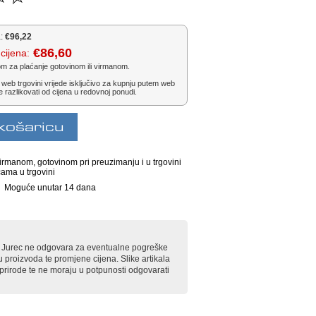
:
€96,22
€86,60
cijena:
om za plaćanje gotovinom ili virmanom.
 web trgovini vrijede isključivo za kupnju putem web
e razlikovati od cijena u redovnoj ponudi.
irmanom, gotovinom pri preuzimanju i u trgovini
cama u trgovini
Moguće unutar 14 dana
rt Jurec ne odgovara za eventualne pogreške
u proizvoda te promjene cijena. Slike artikala
e prirode te ne moraju u potpunosti odgovarati