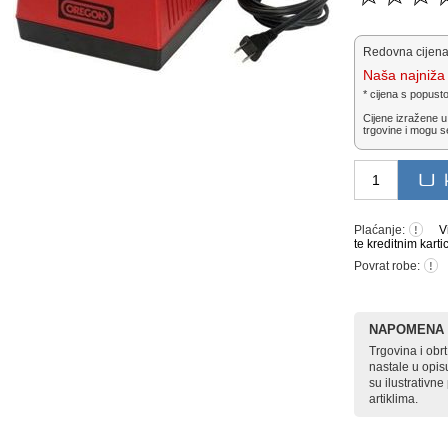
Redovna cijena
Naša najniža 
* cijena s popust
Cijene izražene u
trgovine i mogu s
Plaćanje:
V
!
te kreditnim karti
Povrat robe:
!
NAPOMENA
Trgovina i ob
nastale u opis
su ilustrativn
artiklima.