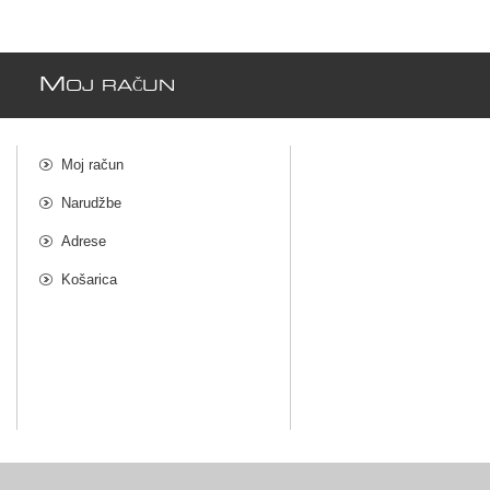
M
OJ RAČUN
Moj račun
Narudžbe
Adrese
Košarica