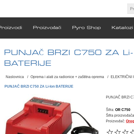
Proizvodi
Proizvođači
Pyro Shop
Katalozi
PUNJAČ BRZI C750 ZA Li-
BATERIJE
Naslovnica
/
Oprema i alati za radionice + zaštitna oprema
/
ELEKTRIČNI I
PUNJAČ BRZI C750 ZA Li-Ion BATERIJE
PUNJAČ BRZI C7
Šifra:
OR C750
Šifra proizvođača
Proizvođač:
Ore