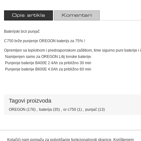
Opis artikla
Komentari
Baterijski brzi punjač
C750 brže punjenje OREGON baterijs za 75% !
Opremljen sa toplotnom i prednaponskom zaštitiom, time sigurno puni baterije i 
Namijenjen samo za OREGON Litij Ionske baterije.
Punjenje baterije B400E 2.4Ah za približno 30 min
Punjenje baterije B600E 4.0Ah za približno 60 min
Tagovi proizvoda
OREGON
(176)
,
baterija
(35)
,
or c750
(1)
,
punjač
(13)
Kolačići nam pomažu za poboljšanje funkcionalnosti stranice. Korištenjem