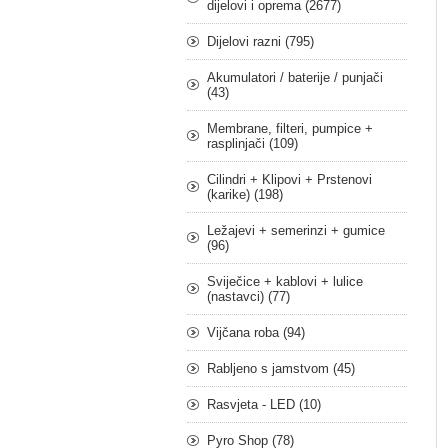
dijelovi i oprema (2677)
Dijelovi razni (795)
Akumulatori / baterije / punjači
(43)
Membrane, filteri, pumpice +
rasplinjači (109)
Cilindri + Klipovi + Prstenovi
(karike) (198)
Ležajevi + semerinzi + gumice
(96)
Sviječice + kablovi + lulice
(nastavci) (77)
Vijčana roba (94)
Rabljeno s jamstvom (45)
Rasvjeta - LED (10)
Pyro Shop (78)