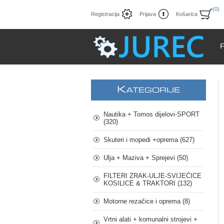
(0)
Registracija
Prijava
Košarica
K
ATEGORIJE
Nautika + Tomos dijelovi-SPORT
(320)
Skuteri i mopedi +oprema (627)
Ulja + Maziva + Sprejevi (50)
FILTERI ZRAK-ULJE-SVIJEĆICE
KOSILICE & TRAKTORI (132)
Motorne rezačice i oprema (8)
Vrtni alati + komunalni strojevi +