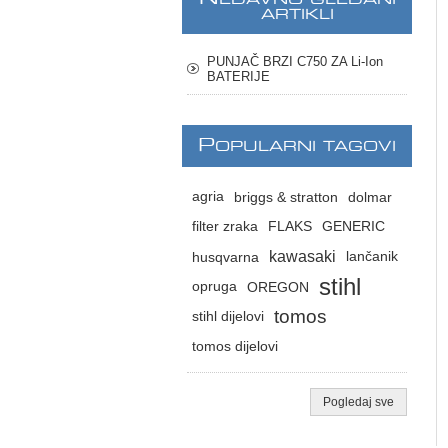
ARTIKLI
PUNJAČ BRZI C750 ZA Li-Ion
BATERIJE
P
OPULARNI TAGOVI
agria
briggs & stratton
dolmar
filter zraka
FLAKS
GENERIC
kawasaki
husqvarna
lančanik
stihl
opruga
OREGON
tomos
stihl dijelovi
tomos dijelovi
Pogledaj sve