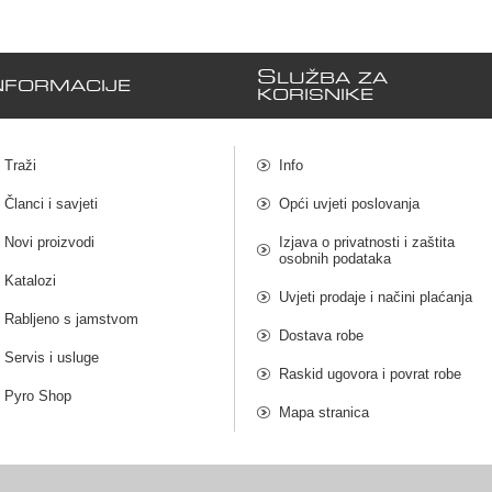
S
LUŽBA ZA
NFORMACIJE
KORISNIKE
Traži
Info
Članci i savjeti
Opći uvjeti poslovanja
Novi proizvodi
Izjava o privatnosti i zaštita
osobnih podataka
Katalozi
Uvjeti prodaje i načini plaćanja
Rabljeno s jamstvom
Dostava robe
Servis i usluge
Raskid ugovora i povrat robe
Pyro Shop
Mapa stranica