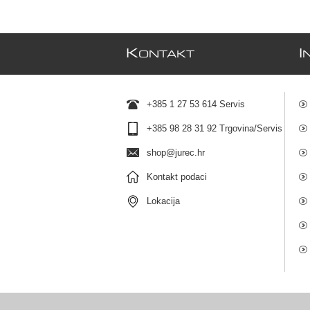
K
I
ONTAKT
+385 1 27 53 614 Servis
+385 98 28 31 92 Trgovina/Servis
shop@jurec.hr
Kontakt podaci
Lokacija