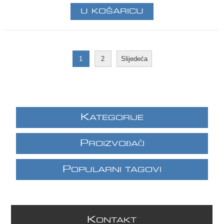
1
2
Slijedeća
K
ATEGORIJE
P
ROIZVOĐAČI
P
OPULARNI TAGOVI
K
ONTAKT