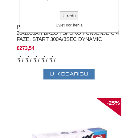
U redu
Uvjeti korištenja
PUNJAČ AKUMULATORA 420 12/24V 420
20-1000AH BRZO I SPORO PUNJENJE U 4
FAZE, START 300A/3SEC DYNAMIC
€273,54
-25%