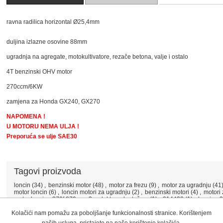
ravna radilica horizontal Ø25,4mm
duljina izlazne osovine 88mm
ugradnja na agregate, motokultivatore, rezače betona, valje i ostalo
4T benzinski OHV motor
270ccm/6KW
zamjena za Honda GX240, GX270
NAPOMENA !
U MOTORU NEMA ULJA !
Preporuća se ulje SAE30
Tagovi proizvoda
loncin
(34)
,
benzinski motor
(48)
,
motor za frezu
(9)
,
motor za ugradnju
(41
motor loncin
(6)
,
loncin motori za ugradnju
(2)
,
benzinski motori
(4)
,
motori
motor loncin g270f 270 ccm3 s elektropokretačem
(1)
,
214432
(1)
,
loncin g
Kolačići nam pomažu za poboljšanje funkcionalnosti stranice. Korištenjem