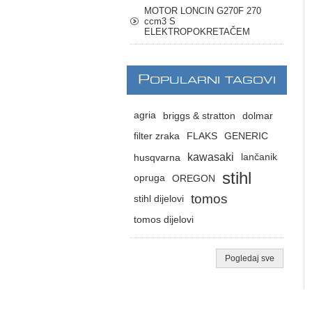
MOTOR LONCIN G270F 270
ccm3 S
ELEKTROPOKRETAČEM
P
OPULARNI TAGOVI
agria
briggs & stratton
dolmar
filter zraka
FLAKS
GENERIC
kawasaki
husqvarna
lančanik
stihl
opruga
OREGON
tomos
stihl dijelovi
tomos dijelovi
Pogledaj sve