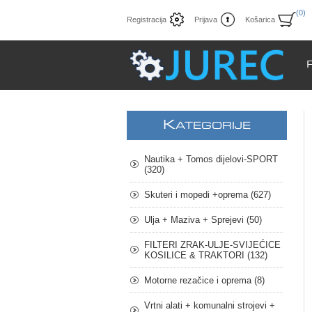
(0)
Registracija
Prijava
Košarica
K
ATEGORIJE
Nautika + Tomos dijelovi-SPORT
(320)
Skuteri i mopedi +oprema (627)
Ulja + Maziva + Sprejevi (50)
FILTERI ZRAK-ULJE-SVIJEĆICE
KOSILICE & TRAKTORI (132)
Motorne rezačice i oprema (8)
Vrtni alati + komunalni strojevi +