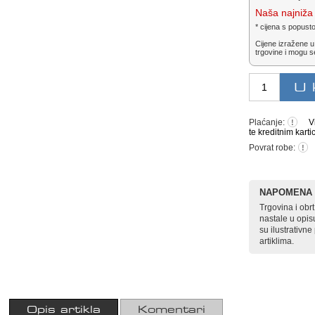
Naša najniža 
* cijena s popust
Cijene izražene u
trgovine i mogu s
Plaćanje:
V
!
te kreditnim karti
Povrat robe:
!
NAPOMENA
Trgovina i ob
nastale u opis
su ilustrativn
artiklima.
Opis artikla
Komentari