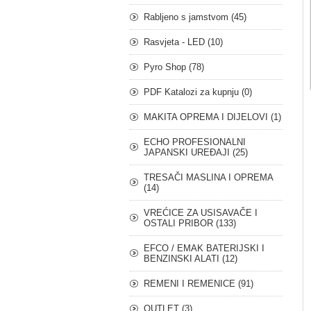
Rabljeno s jamstvom (45)
Rasvjeta - LED (10)
Pyro Shop (78)
PDF Katalozi za kupnju (0)
MAKITA OPREMA I DIJELOVI (1)
ECHO PROFESIONALNI
JAPANSKI UREĐAJI (25)
S
Zaštitni pojasevi za
AUSPUH BRIGGS 
TRESAČI MASLINA I OPREMA
BRODSKI
motoriste
STRATTON
(14)
I-
MOTORI
 za cijenu
€27,00
€23,28
ATURA
VREĆICE ZA USISAVAČE I
OSTALI PRIBOR (133)
EFCO / EMAK BATERIJSKI I
BENZINSKI ALATI (12)
REMENI I REMENICE (91)
OUTLET (3)