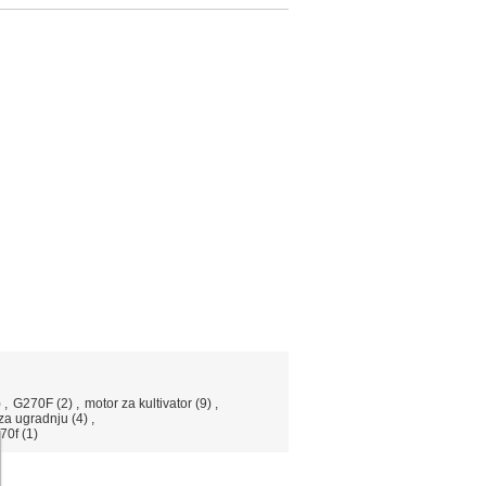
)
,
G270F
(2)
,
motor za kultivator
(9)
,
 za ugradnju
(4)
,
270f
(1)