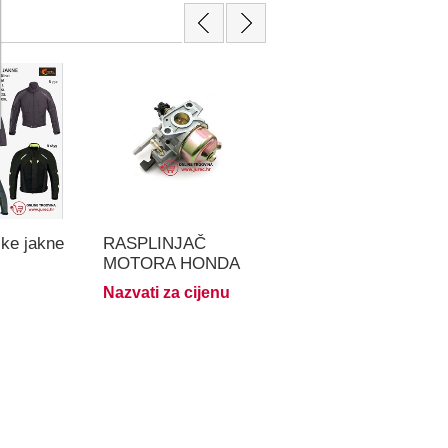
čke jakne
RASPLINJAČ
SVJEĆICA
MOTORA HONDA
CHAMPION RN9YC
GX270,LONCIN,OHV
KOSILICE OHV
Nazvati za cijenu
€6,30
MOTORI
MOTORI