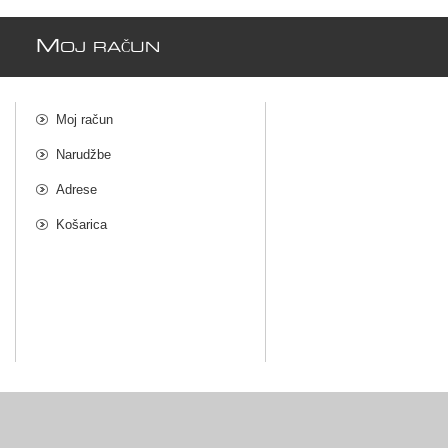
M
OJ RAČUN
Moj račun
Narudžbe
Adrese
Košarica