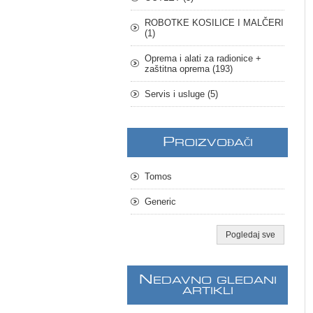
ROBOTKE KOSILICE I MALČERI
(1)
Oprema i alati za radionice +
zaštitna oprema (193)
Servis i usluge (5)
P
ROIZVOĐAČI
Tomos
Generic
Pogledaj sve
N
EDAVNO GLEDANI
ARTIKLI