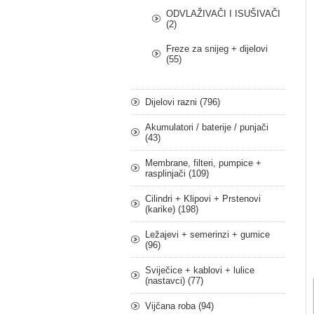
ODVLAŽIVAČI I ISUŠIVAČI
(2)
Freze za snijeg + dijelovi
(55)
Dijelovi razni (796)
Akumulatori / baterije / punjači
(43)
Membrane, filteri, pumpice +
rasplinjači (109)
Cilindri + Klipovi + Prstenovi
(karike) (198)
Ležajevi + semerinzi + gumice
(96)
Sviječice + kablovi + lulice
(nastavci) (77)
Vijčana roba (94)