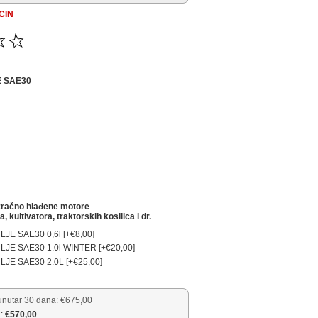
CIN
 SAE30
 zračno hlađene motore
, kultivatora, traktorskih kosilica i dr.
E SAE30 0,6l [+€8,00]
E SAE30 1.0l WINTER [+€20,00]
E SAE30 2.0L [+€25,00]
unutar 30 dana:
€675,00
:
€570,00