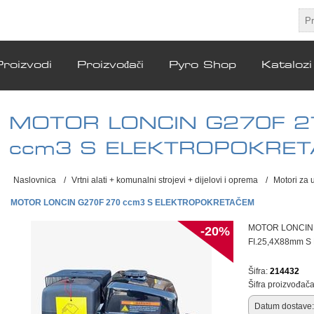
Proizvodi
Proizvođači
Pyro Shop
Katalozi
MOTOR LONCIN G270F 2
ccm3 S ELEKTROPOKRET
Naslovnica
/
Vrtni alati + komunalni strojevi + dijelovi i oprema
/
Motori za 
MOTOR LONCIN G270F 270 ccm3 S ELEKTROPOKRETAČEM
MOTOR LONCIN 
-20%
FI.25,4X88mm 
Šifra:
214432
Šifra proizvođača
Datum dostave: