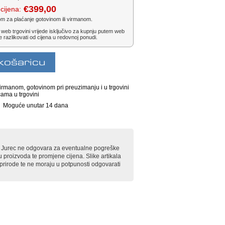
€399,00
cijena:
om za plaćanje gotovinom ili virmanom.
 web trgovini vrijede isključivo za kupnju putem web
e razlikovati od cijena u redovnoj ponudi.
irmanom, gotovinom pri preuzimanju i u trgovini
cama u trgovini
Moguće unutar 14 dana
rt Jurec ne odgovara za eventualne pogreške
u proizvoda te promjene cijena. Slike artikala
e prirode te ne moraju u potpunosti odgovarati