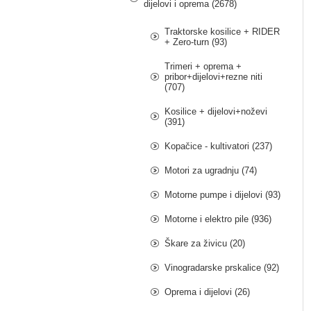
dijelovi i oprema (2678)
Traktorske kosilice + RIDER
+ Zero-turn (93)
Trimeri + oprema +
pribor+dijelovi+rezne niti
(707)
Kosilice + dijelovi+noževi
(391)
Kopačice - kultivatori (237)
Motori za ugradnju (74)
Motorne pumpe i dijelovi (93)
Motorne i elektro pile (936)
Škare za živicu (20)
Vinogradarske prskalice (92)
Oprema i dijelovi (26)