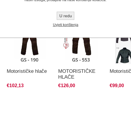
naših usluga, pristajete na naše korištenje kolačića.
POVEZANI ARTIKLI
U redu
Uvjeti korištenja
&
Motorističke hlače
MOTORISTIČKE
Motoristi
HLAČE
€102,13
€126,00
€99,00