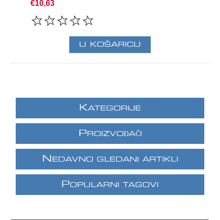
€10,63
K
ATEGORIJE
P
ROIZVOĐAČI
N
EDAVNO GLEDANI ARTIKLI
P
OPULARNI TAGOVI