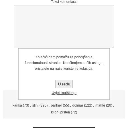
Tekst komentara:
Ocjena:
Kolačići nam pomažu za poboljšanje
Loše
Izvrstan
funkcionalnosti stranice. Korištenjem naših usluga,
pristajete na naše korištenje kolačića.
U redu
Uvjeti korištenja
Tagovi proizvoda
karika
(73)
,
stihl
(395)
,
partner
(55)
,
dolmar
(122)
,
mahle
(20)
,
klipni prsten
(72)