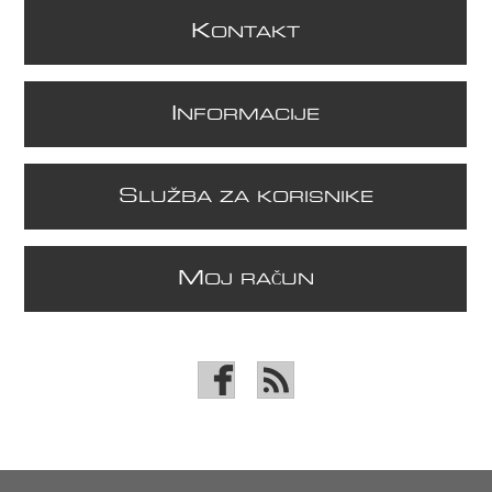
K
ONTAKT
I
NFORMACIJE
S
LUŽBA ZA KORISNIKE
M
OJ RAČUN