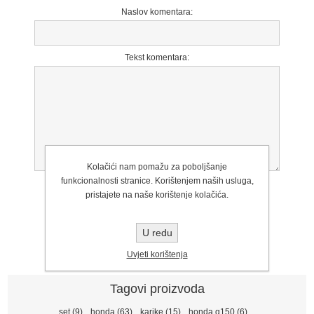
Naslov komentara:
Tekst komentara:
Kolačići nam pomažu za poboljšanje
funkcionalnosti stranice. Korištenjem naših usluga,
Ocjena:
pristajete na naše korištenje kolačića.
Loše
Izvrstan
U redu
Uvjeti korištenja
Tagovi proizvoda
set
(9)
,
honda
(63)
,
karike
(15)
,
honda g150
(6)
,