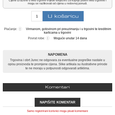
Cijene izražene u web trgovini vrijede isključivo za kupnju putem web trgovine i
mogu se razlikovati od cijena u redovnoj ponudi.
Plaćanje:
Virmanom, gotovinom pri preuzimanju i u trgovini te kreditnim
!
karticama u trgovini
Povrat robe:
Moguće unutar 14 dana
!
NAPOMENA
Trgovina i obrt Jurec ne odgovara za eventualne pogreške nastale u
opisu proizvoda te promjene cijena. Slike artikala su ilustrativne prirode
te ne moraju u potpunosti odgovarati artiklima.
Komentari
NAPIŠITE KOMENTAR
Samo registrirani korisnici mogu pisati komentare