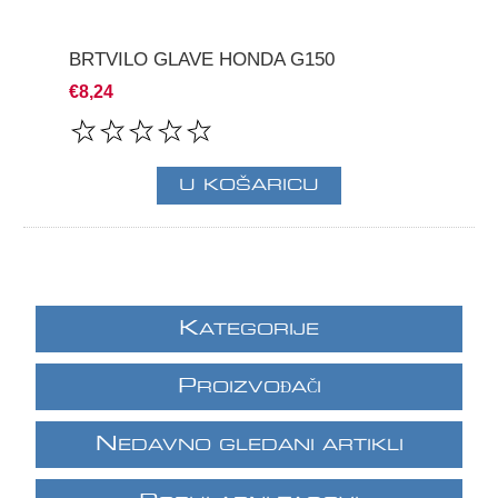
BRTVILO GLAVE HONDA G150
€8,24
K
ATEGORIJE
P
ROIZVOĐAČI
N
EDAVNO GLEDANI ARTIKLI