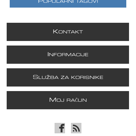
P
OPULARNI TAGOVI
K
ONTAKT
I
NFORMACIJE
S
LUŽBA ZA KORISNIKE
M
OJ RAČUN