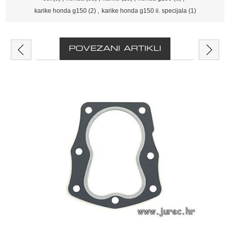
karike honda g150
(2)
,
karike honda g150 ii. specijala
(1)
POVEZANI ARTIKLI