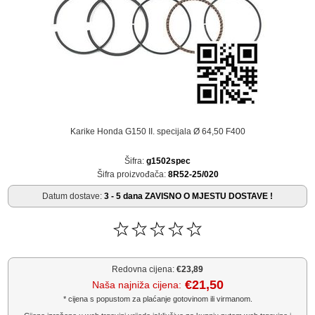
Karike Honda G150 II. specijala Ø 64,50 F400
Šifra:
g1502spec
Šifra proizvođača:
8R52-25/020
Datum dostave:
3 - 5 dana ZAVISNO O MJESTU DOSTAVE !
Redovna cijena:
€23,89
€21,50
Naša najniža cijena:
* cijena s popustom za plaćanje gotovinom ili virmanom.