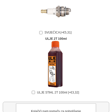
SVIJEĆICA [+€5,31]
ULJE 2T 100ml
ULJE STIHL 2T 100ml [+€3,32]
Nazvati za cijenu
Kolačići nam pomažu za poboljšanje