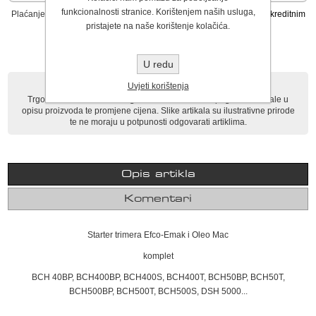
funkcionalnosti stranice. Korištenjem naših usluga,
Plaćanje:
Virmanom, gotovinom pri preuzimanju i u trgovini te kreditnim
!
karticama u trgovini
pristajete na naše korištenje kolačića.
Povrat robe:
Moguće unutar 14 dana
!
U redu
NAPOMENA
Uvjeti korištenja
Trgovina i obrt Jurec ne odgovara za eventualne pogreške nastale u
opisu proizvoda te promjene cijena. Slike artikala su ilustrativne prirode
te ne moraju u potpunosti odgovarati artiklima.
Opis artikla
Komentari
Starter trimera Efco-Emak i Oleo Mac
komplet
BCH 40BP, BCH400BP, BCH400S, BCH400T, BCH50BP, BCH50T,
BCH500BP, BCH500T, BCH500S, DSH 5000...