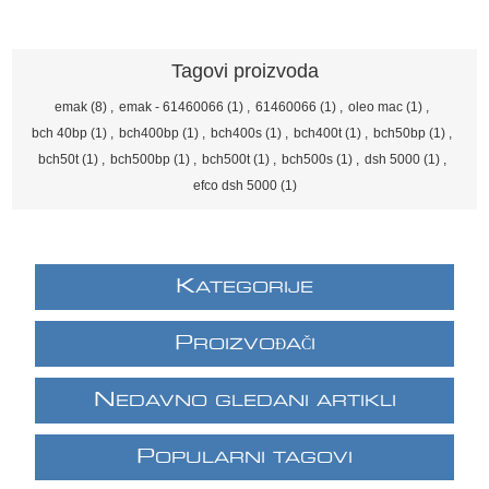
Tagovi proizvoda
emak
(8)
,
emak - 61460066
(1)
,
61460066
(1)
,
oleo mac
(1)
,
bch 40bp
(1)
,
bch400bp
(1)
,
bch400s
(1)
,
bch400t
(1)
,
bch50bp
(1)
,
bch50t
(1)
,
bch500bp
(1)
,
bch500t
(1)
,
bch500s
(1)
,
dsh 5000
(1)
,
efco dsh 5000
(1)
K
ATEGORIJE
P
ROIZVOĐAČI
N
EDAVNO GLEDANI ARTIKLI
P
OPULARNI TAGOVI