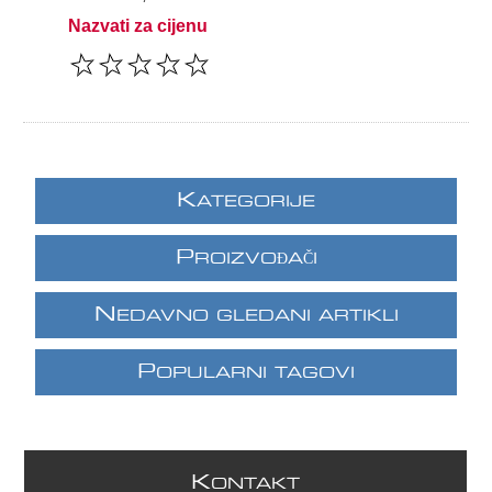
Nazvati za cijenu
K
ATEGORIJE
P
ROIZVOĐAČI
N
EDAVNO GLEDANI ARTIKLI
P
OPULARNI TAGOVI
K
ONTAKT