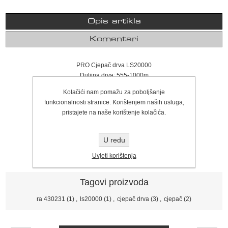
Opis artikla
Komentari
PRO Cjepač drva LS20000
Duljina drva: 555-1000m
Promjer drva: 80-500mm
Kolačići nam pomažu za poboljšanje
Sila cijepljenja: 20ton
funkcionalnosti stranice. Korištenjem naših usluga,
Motor: električni + priključak za traktor
pristajete na naše korištenje kolačića.
Napon: 400V / 50Hz
Snaga motora: 5,5kW
Hidraulički tlak: 220-260bar
U redu
Težina: 325kg
Uvjeti korištenja
Tagovi proizvoda
ra 430231
(1)
,
ls20000
(1)
,
cjepač drva
(3)
,
cjepač
(2)