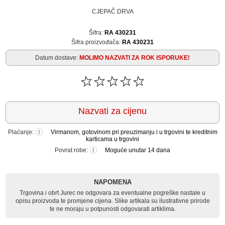
CJEPAČ DRVA
Šifra:
RA 430231
Šifra proizvođača:
RA 430231
Datum dostave:
MOLIMO NAZVATI ZA ROK ISPORUKE!
Nazvati za cijenu
Plaćanje:
Virmanom, gotovinom pri preuzimanju i u trgovini te kreditnim
!
karticama u trgovini
Povrat robe:
Moguće unutar 14 dana
!
NAPOMENA
Trgovina i obrt Jurec ne odgovara za eventualne pogreške nastale u
opisu proizvoda te promjene cijena. Slike artikala su ilustrativne prirode
te ne moraju u potpunosti odgovarati artiklima.