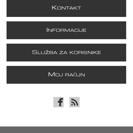
K
ONTAKT
I
NFORMACIJE
S
LUŽBA ZA KORISNIKE
M
OJ RAČUN