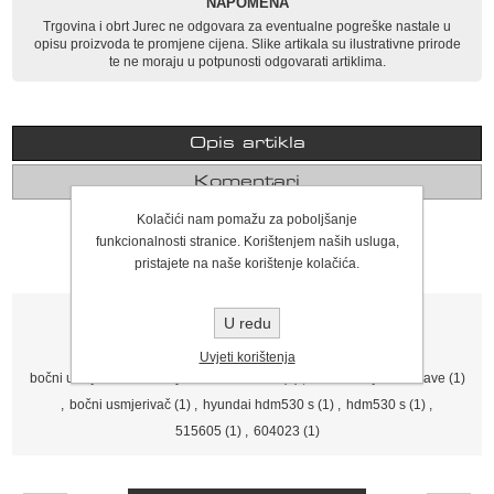
NAPOMENA
Trgovina i obrt Jurec ne odgovara za eventualne pogreške nastale u
opisu proizvoda te promjene cijena. Slike artikala su ilustrativne prirode
te ne moraju u potpunosti odgovarati artiklima.
Opis artikla
Komentari
Kolačići nam pomažu za poboljšanje
Bočni usmjerivač trave Hyundai HDM530 S
funkcionalnosti stranice. Korištenjem naših usluga,
pristajete na naše korištenje kolačića.
Tagovi proizvoda
U redu
usmjerivač trave
(2)
,
bočni usmjerivač trave hyundai
(2)
,
Uvjeti korištenja
bočni usmjerivač trave hyundai hdm530 s
(1)
,
bočni usmjerivač trave
(1)
,
bočni usmjerivač
(1)
,
hyundai hdm530 s
(1)
,
hdm530 s
(1)
,
515605
(1)
,
604023
(1)