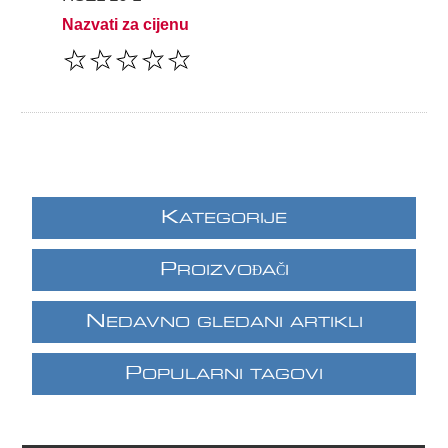
Nazvati za cijenu
K
ATEGORIJE
P
ROIZVOĐAČI
N
EDAVNO GLEDANI ARTIKLI
P
OPULARNI TAGOVI