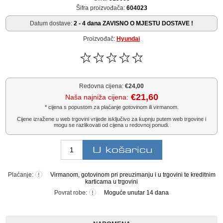
Šifra proizvođača:
604023
Datum dostave:
2 - 4 dana ZAVISNO O MJESTU DOSTAVE !
Proizvođač:
Hyundai
Redovna cijena:
€24,00
€21,60
Naša najniža cijena:
* cijena s popustom za plaćanje gotovinom ili virmanom.
Cijene izražene u web trgovini vrijede isključivo za kupnju putem web trgovine i
mogu se razlikovati od cijena u redovnoj ponudi.
Plaćanje:
Virmanom, gotovinom pri preuzimanju i u trgovini te kreditnim
!
karticama u trgovini
Povrat robe:
Moguće unutar 14 dana
!