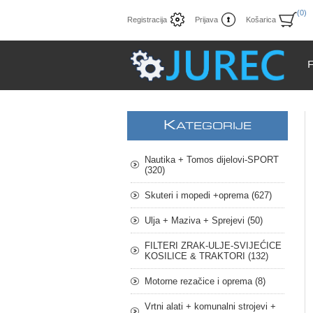
(0)
Registracija
Prijava
Košarica
K
ATEGORIJE
Nautika + Tomos dijelovi-SPORT
(320)
Skuteri i mopedi +oprema (627)
Ulja + Maziva + Sprejevi (50)
FILTERI ZRAK-ULJE-SVIJEĆICE
KOSILICE & TRAKTORI (132)
Motorne rezačice i oprema (8)
Vrtni alati + komunalni strojevi +