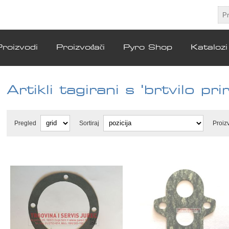
Proizvodi
Proizvođači
Pyro Shop
Katalozi
Artikli tagirani s 'brtvilo pri
Pregled
Sortiraj
Proiz