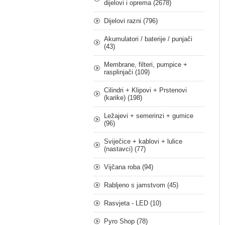
dijelovi i oprema (2678)
Dijelovi razni (796)
Akumulatori / baterije / punjači
(43)
Membrane, filteri, pumpice +
rasplinjači (109)
Cilindri + Klipovi + Prstenovi
(karike) (198)
Ležajevi + semerinzi + gumice
(96)
Sviječice + kablovi + lulice
(nastavci) (77)
Vijčana roba (94)
Rabljeno s jamstvom (45)
Rasvjeta - LED (10)
Pyro Shop (78)