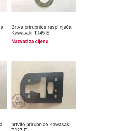
ča
Brtva prirubnice rasplinjača
Kawasaki TJ45 E
Nazvati za cijenu
ki
brtvilo prirubnice Kawasaki
TJ27 E