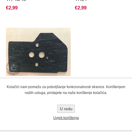
€2,99
€2,99
Kolačići nam pomažu za poboljšanje funkcionalnosti stranice. Korištenjem
brtvilo prirubnice Kawasaki
naših usluga, pristajete na naše korištenje kolačića.
TJ35 E
Nazvati za cijenu
U redu
Uvjeti korištenja