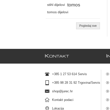
tomos
stihl dijelovi
tomos dijelovi
Pogledaj sve
K
I
ONTAKT
+385 1 27 53 614 Servis
+385 98 28 31 92 Trgovina/Servis
shop@jurec.hr
Kontakt podaci
Lokacija