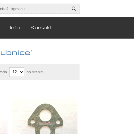
Info
Kontakt
rubnice'
voda
po stranici