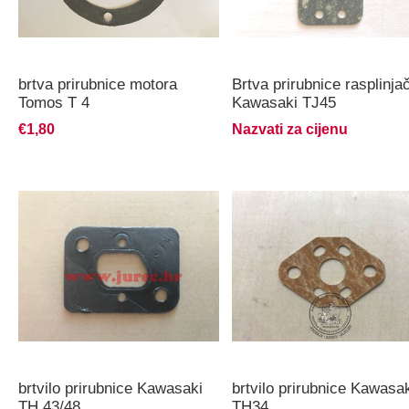
brtva prirubnice motora
Brtva prirubnice rasplinja
Tomos T 4
Kawasaki TJ45
€1,80
Nazvati za cijenu
brtvilo prirubnice Kawasaki
brtvilo prirubnice Kawasa
TH 43/48
TH34