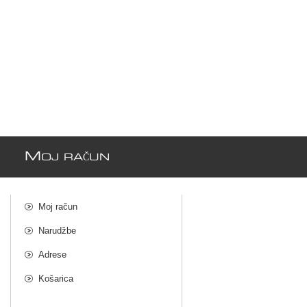
M
OJ RAČUN
Moj račun
Narudžbe
Adrese
Košarica