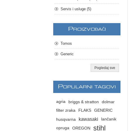
Servis i usluge (5)
P
ROIZVOĐAČI
Tomos
Generic
Pogledaj sve
P
OPULARNI TAGOVI
agria
briggs & stratton
dolmar
filter zraka
FLAKS
GENERIC
kawasaki
husqvarna
lančanik
stihl
opruga
OREGON