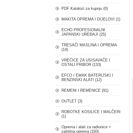
PDF Katalozi za kupnju (0)
MAKITA OPREMA I DIJELOVI (1)
ECHO PROFESIONALNI
JAPANSKI UREĐAJI (25)
TRESAČI MASLINA I OPREMA
(14)
VREĆICE ZA USISAVAČE I
OSTALI PRIBOR (133)
EFCO / EMAK BATERIJSKI I
BENZINSKI ALATI (12)
REMENI I REMENICE (91)
OUTLET (3)
ROBOTKE KOSILICE I MALČERI
(1)
Oprema i alati za radionice +
zaštitna oprema (193)