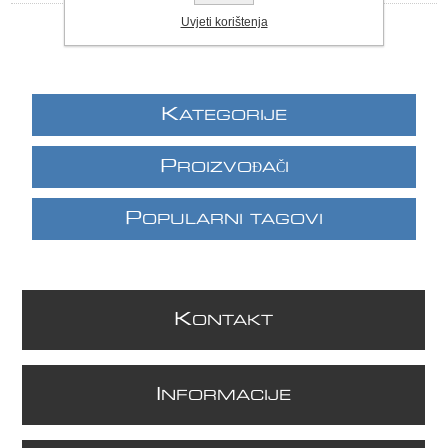
Uvjeti korištenja
K
ATEGORIJE
P
ROIZVOĐAČI
P
OPULARNI TAGOVI
K
ONTAKT
I
NFORMACIJE