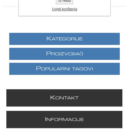
U redu
Uvjeti korištenja
K
ATEGORIJE
P
ROIZVOĐAČI
P
OPULARNI TAGOVI
K
ONTAKT
I
NFORMACIJE