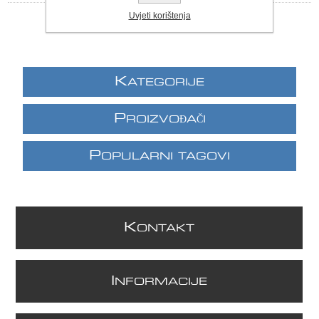
Uvjeti korištenja
K
ATEGORIJE
P
ROIZVOĐAČI
P
OPULARNI TAGOVI
K
ONTAKT
I
NFORMACIJE