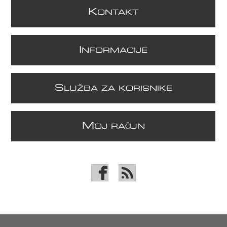
K
ONTAKT
I
NFORMACIJE
S
LUŽBA ZA KORISNIKE
M
OJ RAČUN