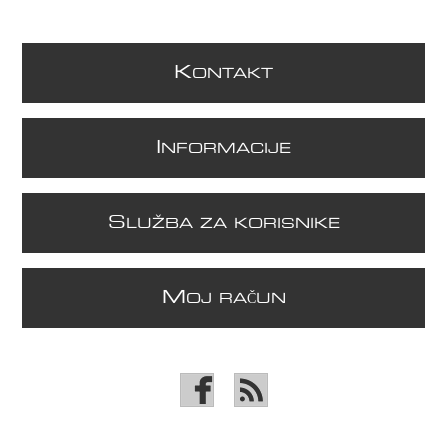
K
ONTAKT
I
NFORMACIJE
S
LUŽBA ZA KORISNIKE
M
OJ RAČUN