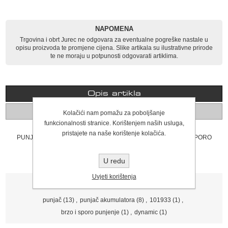
NAPOMENA
Trgovina i obrt Jurec ne odgovara za eventualne pogreške nastale u
opisu proizvoda te promjene cijena. Slike artikala su ilustrativne prirode
te ne moraju u potpunosti odgovarati artiklima.
Opis artikla
Komentari
Kolačići nam pomažu za poboljšanje
funkcionalnosti stranice. Korištenjem naših usluga,
pristajete na naše korištenje kolačića.
PUNJAČ AKUMULATORA 420 12/24V 420 20-1000Ah BRZO I SPORO
PUNJENJE U 4 FAZE, START 300A/3sec DYNAMIC
U redu
Uvjeti korištenja
Tagovi proizvoda
punjač
(13)
,
punjač akumulatora
(8)
,
101933
(1)
,
brzo i sporo punjenje
(1)
,
dynamic
(1)