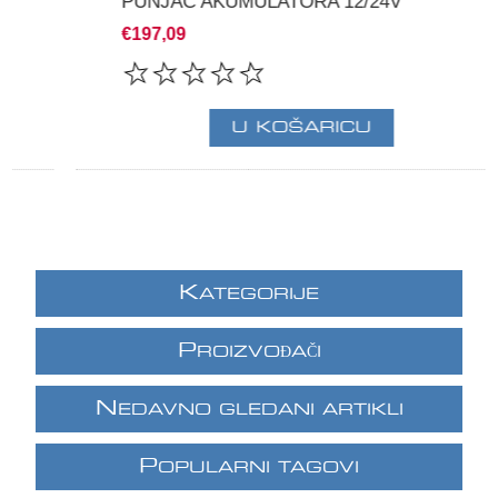
PUNJAČ AKUMULATORA 12/24V
€197,09
K
ATEGORIJE
P
ROIZVOĐAČI
N
EDAVNO GLEDANI ARTIKLI
P
OPULARNI TAGOVI