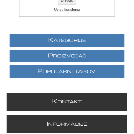
U redu
Uvjeti korištenja
K
ATEGORIJE
P
ROIZVOĐAČI
P
OPULARNI TAGOVI
K
ONTAKT
I
NFORMACIJE